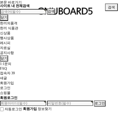
본문 바로가기
사이트 내 전체검색
검색
닫기
메뉴
한끼의품격
한끼 식품관
신상품
행사상품
레시피
자료실
공지사항
닫기
1:1문의
FAQ
접속자 39
새글
회원가입
로그인
쇼핑몰
회원로그인
회원가입
정보찾기
자동로그인