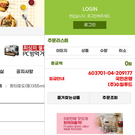
LOGIN
반갑습니다. 로그인해주세요.
로그인
주문리스트
이미지
상품
수량
취소
0
총금액
원
실
공지사항
603701-04-209177
국민은행
입금안내
(주)수일푸드
홈
환타포도(뚱)355ml캔(코카) > (01) 뚱캔음료류
즐겨찾는상품
주문조회