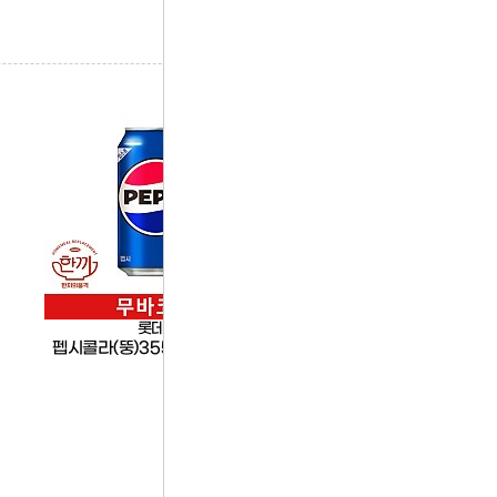
롯데칠성
롯데칠성
펩시콜라(뚱)355ml캔(무바코드)
마운틴듀(뚱)제로355ml
성)