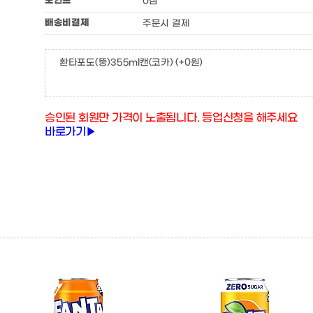
포인트
0점
배송비결제
주문시 결제
환타포도(뚱)355ml캔(코카)
(+0원)
승인된 회원만 가격이 노출됩니다. 등업신청을 해주세요
바로가기▶