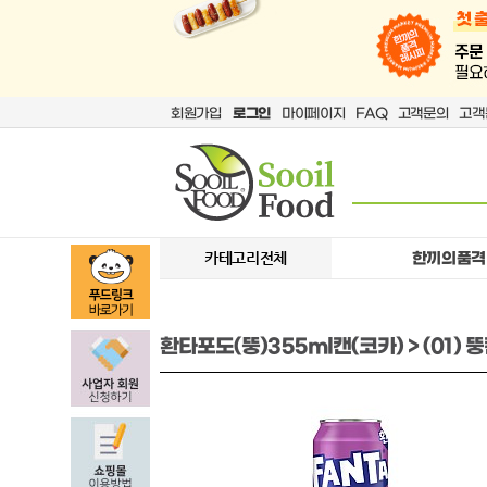
회원가입
로그인
마이페이지
FAQ
고객문의
고객
카테고리전체
한끼의품격
환타포도(뚱)355ml캔(코카) > (01)