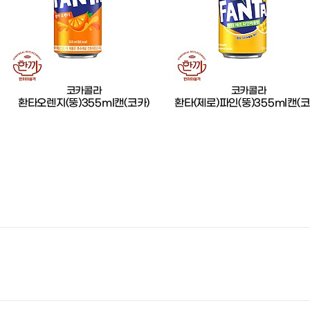
코카콜라
코카콜라
환타오렌지(뚱)355ml캔(코카)
환타(제로)파인(뚱)355ml캔(코