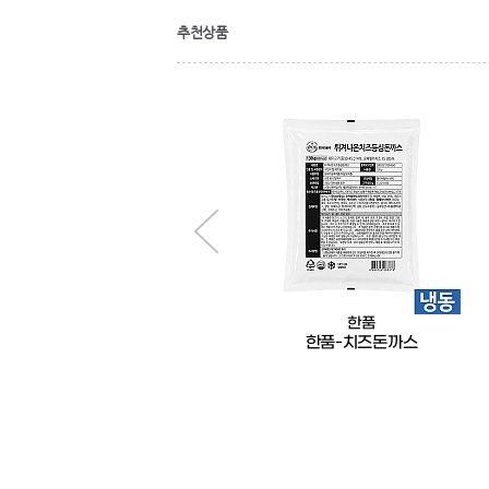
추천상품
한품
한품
한품-치킨소스(순한맛)2kg
한품-치즈돈까스