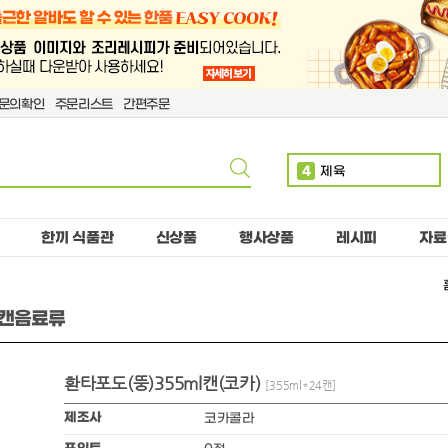
문의확인
주문리스트
간편주문
4
제육
5
볶음밥
6
치킨
한끼 식품관
신상품
행사상품
레시피
자료
7
단무지
8
치즈
 뚱캔음료류
9
돈까스
10
핫도그
환타포도(뚱)355ml캔(코카)
1
만두
[355ml*24캔]
2
소떡
제조사
코카콜라
3
계란