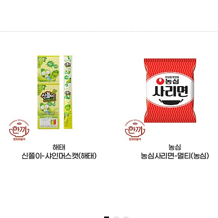
해태
농심
신쫄이-샤인머스캣(해태)
농심사리면-멀티(농심)