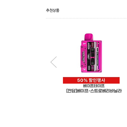
추천상품
한품
베이프테이프
한품-소불고기덮밥소스
[전담]베이프-스트로베리바닐라