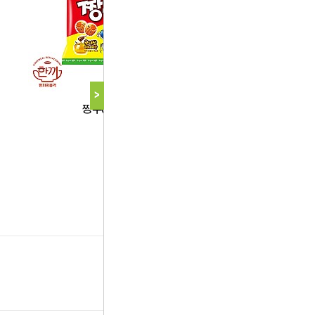
>
삼양
짱구(삼양)
다음 상품