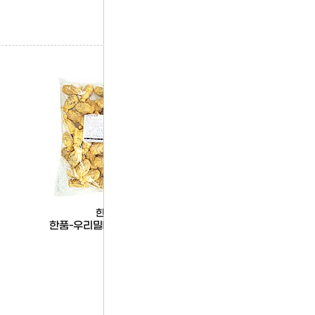
한품
한품
한품-우리밀미니팥붕어빵
(소포장)(대패)삼겹살슬
100g*30입