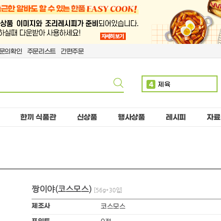
문의확인
주문리스트
간편주문
4
제육
5
볶음밥
6
치킨
한끼 식품관
신상품
행사상품
레시피
자료
7
단무지
8
치즈
9
돈까스
10
핫도그
짱이야(코스모스)
1
만두
[56g*30입]
2
소떡
제조사
코스모스
3
계란