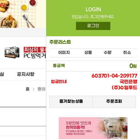
LOGIN
반갑습니다. 로그인해주세요.
로그인
주문리스트
이미지
상품
수량
취소
0
총금액
원
실
공지사항
603701-04-209177
국민은행
입금안내
(주)수일푸드
홈
짱이야(코스모스) > (07) 스낵류
즐겨찾는상품
주문조회