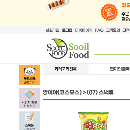
회원가입
로그인
마이페이지
FAQ
고객문의
고객
카테고리전체
한끼의품격
짱이야(코스모스) > (07) 스낵류