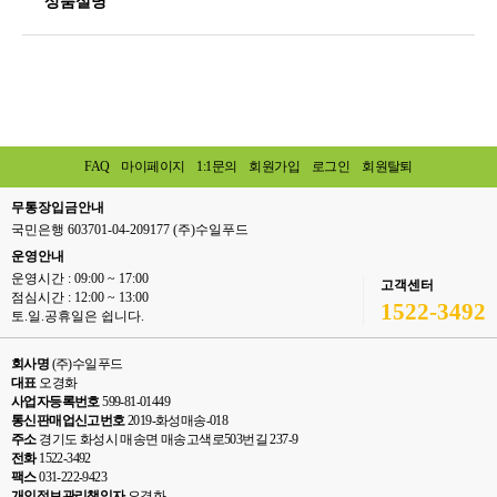
상품설명
FAQ
마이페이지
1:1문의
회원가입
로그인
회원탈퇴
무통장입금안내
국민은행 603701-04-209177 (주)수일푸드
운영안내
운영시간 : 09:00 ~ 17:00
고객센터
점심시간 : 12:00 ~ 13:00
1522-3492
토.일.공휴일은 쉽니다.
회사명
(주)수일푸드
대표
오경화
사업자등록번호
599-81-01449
통신판매업신고번호
2019-화성매송-018
주소
경기도 화성시 매송면 매송고색로503번길 237-9
전화
1522-3492
팩스
031-222-9423
개인정보관리책임자
오경화