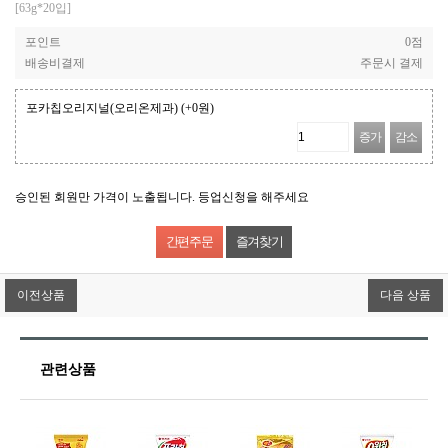
[63g*20입]
포인트
0점
배송비결제
주문시 결제
포카칩오리지널(오리온제과)
(+0원)
증가
감소
승인된 회원만 가격이 노출됩니다. 등업신청을 해주세요
즐겨찾기
이전상품
다음 상품
관련상품