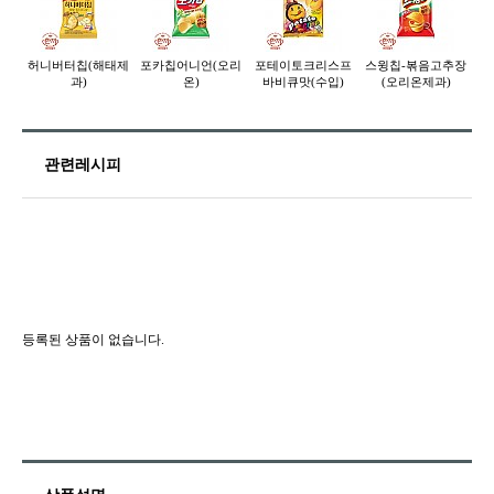
허니버터칩(해태제
포카칩어니언(오리
포테이토크리스프
스윙칩-볶음고추장
프
과)
온)
바비큐맛(수입)
(오리온제과)
관련레시피
등록된 상품이 없습니다.