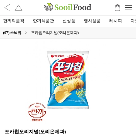
한끼의품격
한끼식품관
신상품
행사상품
레시피
자
(07) 스낵류
>
포카칩오리지널(오리온제과)
포카칩오리지널(오리온제과)