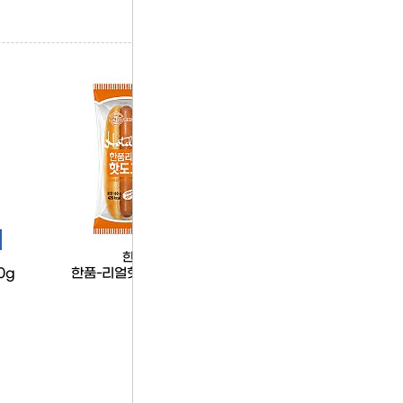
한품
한품
0g
한품-리얼핫도그160g
한품-석쇠불고기(바비큐