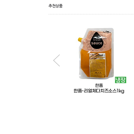
추천상품
한품
한품
한품-닭껍질튀김800g
한품-리얼체다치즈소스1kg