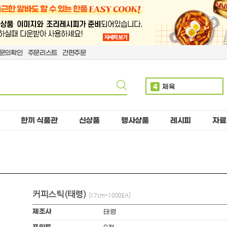
문의확인
주문리스트
간편주문
4
제육
5
볶음밥
6
치킨
한끼 식품관
신상품
행사상품
레시피
자료
7
단무지
8
치즈
9
돈까스
10
핫도그
커피스틱(태령)
1
만두
[17cm*1000EA]
2
소떡
제조사
태령
3
계란