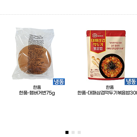
한품
한품
한품-햄버거번75g
한품-대패삼겹깍두기볶음밥30