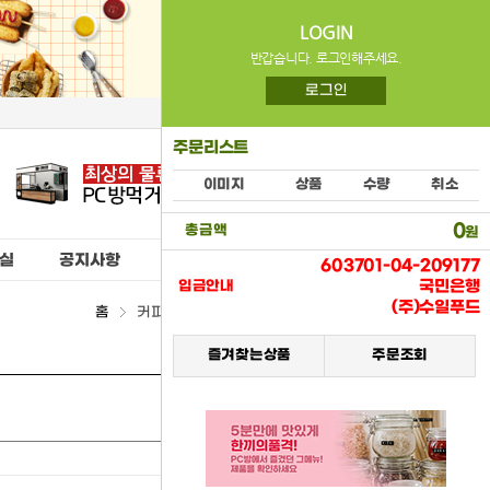
LOGIN
반갑습니다. 로그인해주세요.
로그인
주문리스트
이미지
상품
수량
취소
0
총금액
원
실
공지사항
603701-04-209177
국민은행
입금안내
(주)수일푸드
홈
커피스틱(태령) > (11) 공산품류
즐겨찾는상품
주문조회