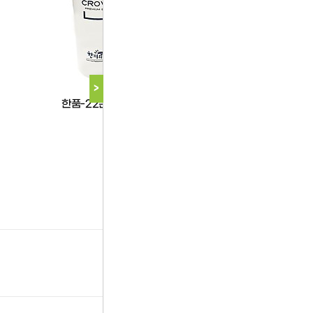
>
한품
한품-22온스음료컵
다음 상품