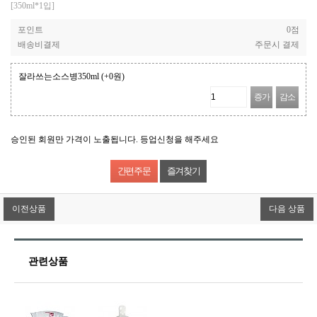
[350ml*1입]
포인트
0점
배송비결제
주문시 결제
잘라쓰는소스병350ml
(+0원)
증가
감소
승인된 회원만 가격이 노출됩니다. 등업신청을 해주세요
즐겨찾기
이전상품
다음 상품
관련상품