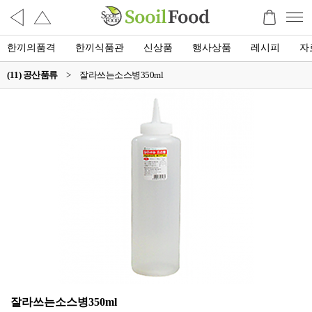
한끼의품격
한끼식품관
신상품
행사상품
레시피
자
(11) 공산품류
>
잘라쓰는소스병350ml
잘라쓰는소스병350ml