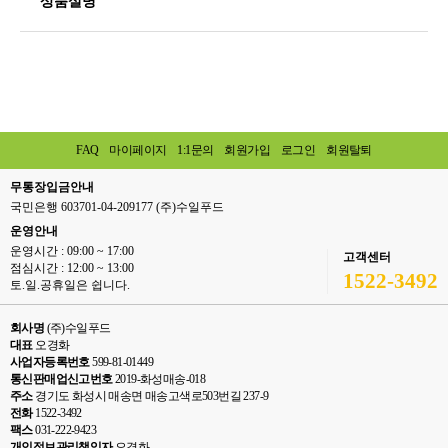
상품설명
FAQ
마이페이지
1:1문의
회원가입
로그인
회원탈퇴
무통장입금안내
국민은행 603701-04-209177 (주)수일푸드
운영안내
운영시간 : 09:00 ~ 17:00
고객센터
점심시간 : 12:00 ~ 13:00
1522-3492
토.일.공휴일은 쉽니다.
회사명
(주)수일푸드
대표
오경화
사업자등록번호
599-81-01449
통신판매업신고번호
2019-화성매송-018
주소
경기도 화성시 매송면 매송고색로503번길 237-9
전화
1522-3492
팩스
031-222-9423
개인정보관리책임자
오경화