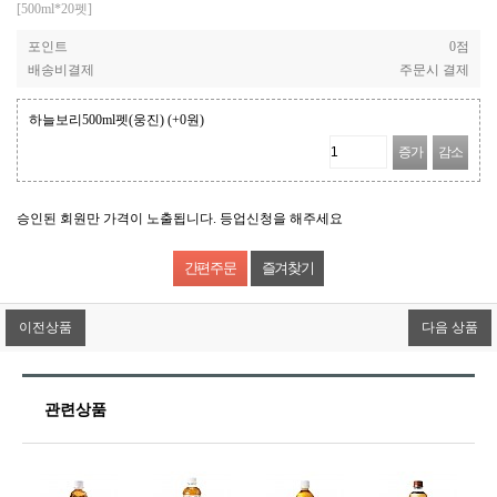
[500ml*20펫]
포인트
0점
배송비결제
주문시 결제
하늘보리500ml펫(웅진)
(+0원)
증가
감소
승인된 회원만 가격이 노출됩니다. 등업신청을 해주세요
즐겨찾기
이전상품
다음 상품
관련상품