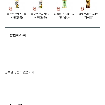
옥수수수염차340
옥수수수염차500
십칠차(20입)340m
블랙보리340ml펫
ml펫(광동)
ml펫(광동)
l펫(남양)
(하이트)
관련레시피
등록된 상품이 없습니다.