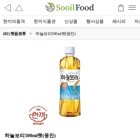
한끼의품격
한끼식품관
신상품
행사상품
레시피
자
(02) 펫음료류
>
하늘보리500ml펫(웅진)
하늘보리500ml펫(웅진)