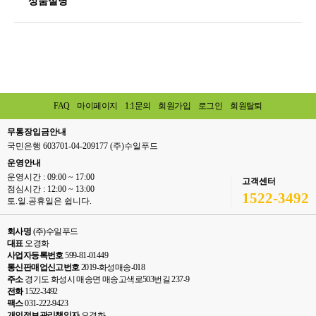
상품설명
FAQ
마이페이지
1:1문의
회원가입
로그인
회원탈퇴
무통장입금안내
국민은행 603701-04-209177 (주)수일푸드
운영안내
운영시간 : 09:00 ~ 17:00
고객센터
점심시간 : 12:00 ~ 13:00
1522-3492
토.일.공휴일은 쉽니다.
회사명
(주)수일푸드
대표
오경화
사업자등록번호
599-81-01449
통신판매업신고번호
2019-화성매송-018
주소
경기도 화성시 매송면 매송고색로503번길 237-9
전화
1522-3492
팩스
031-222-9423
개인정보관리책임자
오경화