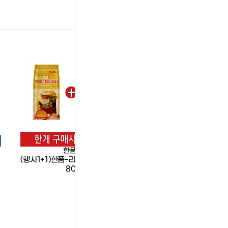
한품
1+1
한품
(행사1+1)한품-리얼복숭아아이스티
한품-치즈불닭덮밥소
800g