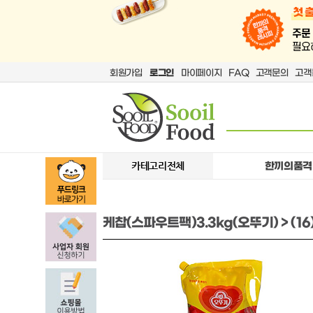
회원가입
로그인
마이페이지
FAQ
고객문의
고객
카테고리전체
한끼의품격
케찹(스파우트팩)3.3kg(오뚜기) > (1