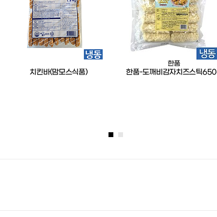
한품
치킨바(맘모스식품)
한품-도깨비감자치즈스틱650