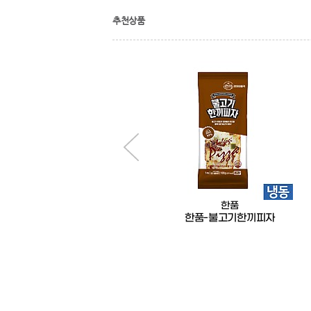
추천상품
정성드림
한품
정성드림-돼지국밥185g
한품-불고기한끼피자