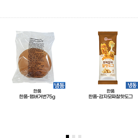
한품
한품
한품-햄버거번75g
한품-감자모짜찰핫도그