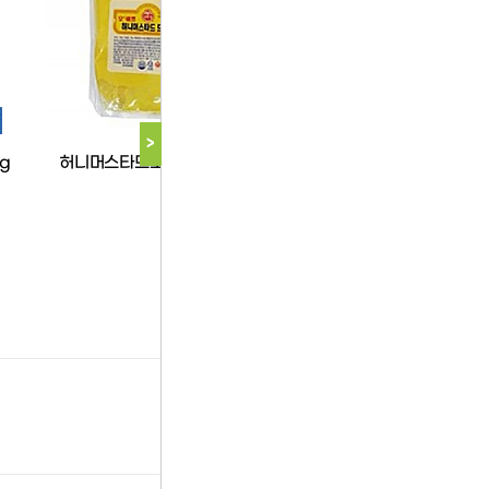
오뚜기
오뚜기
>
g
허니머스타드소스2kg(오뚜기)
마요네즈(스파우트팩)3.2k
기)
다음 상품