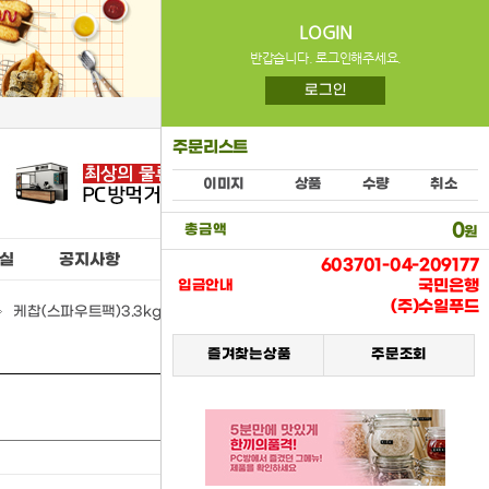
LOGIN
반갑습니다. 로그인해주세요.
로그인
주문리스트
이미지
상품
수량
취소
0
총금액
원
실
공지사항
603701-04-209177
국민은행
입금안내
(주)수일푸드
케찹(스파우트팩)3.3kg(오뚜기) > (16) 냉장식품류
즐겨찾는상품
주문조회