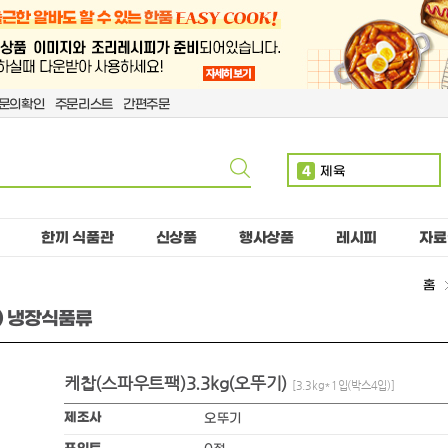
문의확인
주문리스트
간편주문
4
제육
5
치킨
6
볶음밥
한끼 식품관
신상품
행사상품
레시피
자료
7
단무지
홈
8
돈까스
6) 냉장식품류
9
치즈
10
핫도그
케찹(스파우트팩)3.3kg(오뚜기)
1
만두
[3.3kg*1입(박스4입)]
2
소떡
제조사
오뚜기
3
계란