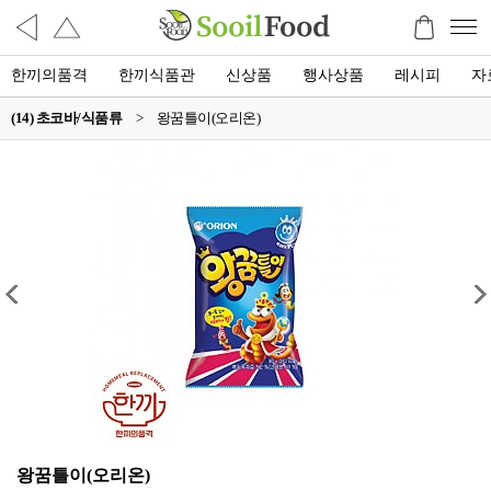
한끼의품격
한끼식품관
신상품
행사상품
레시피
자
(14) 초코바/식품류
>
왕꿈틀이(오리온)
왕꿈틀이(오리온)