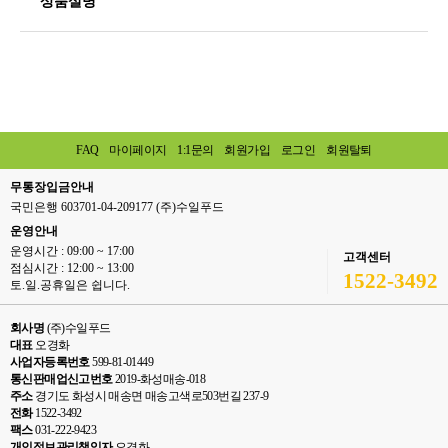
상품설명
FAQ
마이페이지
1:1문의
회원가입
로그인
회원탈퇴
무통장입금안내
국민은행 603701-04-209177 (주)수일푸드
운영안내
운영시간 : 09:00 ~ 17:00
고객센터
점심시간 : 12:00 ~ 13:00
1522-3492
토.일.공휴일은 쉽니다.
회사명
(주)수일푸드
대표
오경화
사업자등록번호
599-81-01449
통신판매업신고번호
2019-화성매송-018
주소
경기도 화성시 매송면 매송고색로503번길 237-9
전화
1522-3492
팩스
031-222-9423
개인정보관리책임자
오경화