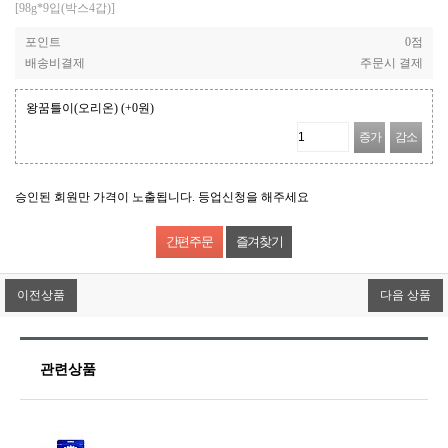
[98g*9입(박스4갑)]
포인트
0점
배송비결제
주문시 결제
왕꿈틀이(오리온)
(+0원)
증가
감소
승인된 회원만 가격이 노출됩니다. 등업신청을 해주세요
즐겨찾기
이전상품
다음 상품
관련상품