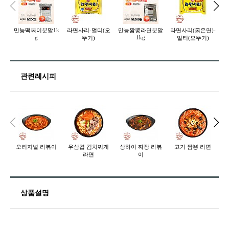
만능떡볶이분말1k
라면사리-멀티(오
만능짬뽕라면분말
라면사리(굵은면)-
라
g
1kg
뚜기)
멀티(오뚜기)
관련레시피
오리지널 라볶이
우삼겹 김치찌개
상하이 짜장 라볶
고기 짬뽕 라면
라면
이
상품설명