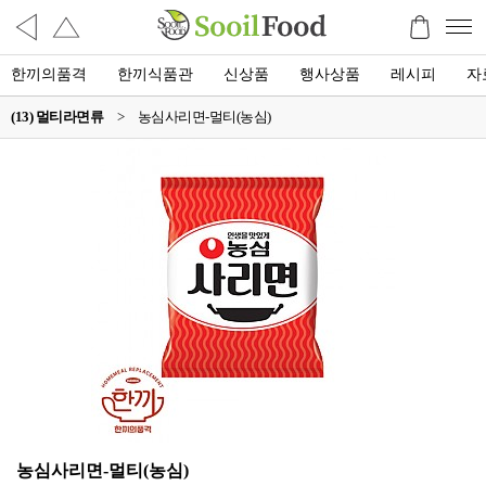
한끼의품격
한끼식품관
신상품
행사상품
레시피
자
(13) 멀티라면류
>
농심사리면-멀티(농심)
농심사리면-멀티(농심)