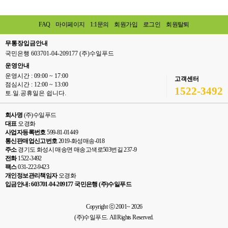
FAQ
마이페이지
1:1문의
회원가입
로그인
회원탈퇴
무통장입금안내
국민은행 603701-04-209177 (주)수일푸드
운영안내
운영시간 : 09:00 ~ 17:00
고객센터
점심시간 : 12:00 ~ 13:00
1522-3492
토.일.공휴일은 쉽니다.
회사명
(주)수일푸드
대표
오경화
사업자등록번호
599-81-01449
통신판매업신고번호
2019-화성매송-018
주소
경기도 화성시 매송면 매송고색로503번길 237-9
전화
1522-3492
팩스
031-222-9423
개인정보관리책임자
오경화
입금안내: 603701-04-209177 국민은행 (주)수일푸드
Copyright ⓒ 2001~ 2026
(주)수일푸드. All Rights Reserved.