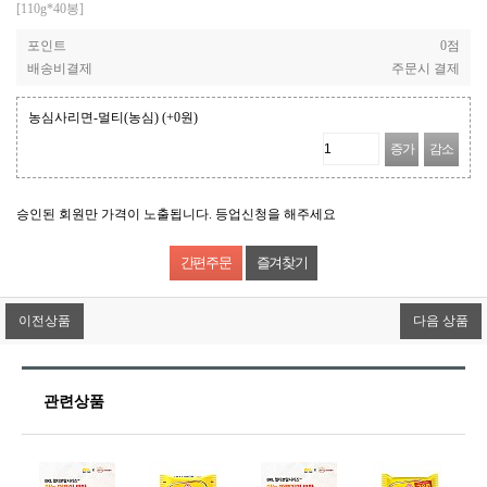
[110g*40봉]
포인트
0점
배송비결제
주문시 결제
농심사리면-멀티(농심)
(+0원)
증가
감소
승인된 회원만 가격이 노출됩니다. 등업신청을 해주세요
즐겨찾기
이전상품
다음 상품
관련상품