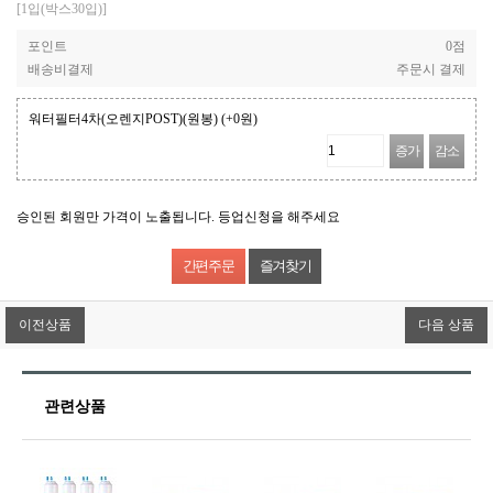
[1입(박스30입)]
포인트
0점
배송비결제
주문시 결제
워터필터4차(오렌지POST)(원봉)
(+0원)
증가
감소
승인된 회원만 가격이 노출됩니다. 등업신청을 해주세요
즐겨찾기
이전상품
다음 상품
관련상품