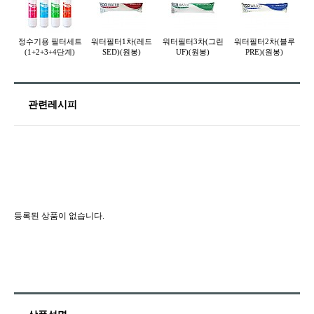
정수기용 필터세트
워터필터1차(레드
워터필터3차(그린
워터필터2차(블루
싱
(1+2+3+4단계)
SED)(원봉)
UF)(원봉)
PRE)(원봉)
관련레시피
등록된 상품이 없습니다.