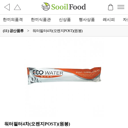
한끼의품격
한끼식품관
신상품
행사상품
레시피
자
(11) 공산품류
>
워터필터4차(오렌지POST)(원봉)
워터필터4차(오렌지POST)(원봉)