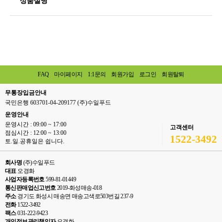
상품설명
FAQ
마이페이지
1:1문의
회원가입
로그인
회원탈퇴
무통장입금안내
국민은행 603701-04-209177 (주)수일푸드
운영안내
운영시간 : 09:00 ~ 17:00
고객센터
점심시간 : 12:00 ~ 13:00
1522-3492
토.일.공휴일은 쉽니다.
회사명
(주)수일푸드
대표
오경화
사업자등록번호
599-81-01449
통신판매업신고번호
2019-화성매송-018
주소
경기도 화성시 매송면 매송고색로503번길 237-9
전화
1522-3492
팩스
031-222-9423
개인정보관리책임자
오경화