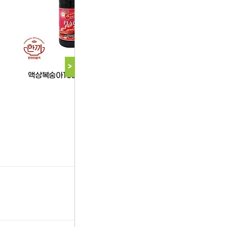
유니온
>
액상복숭아1000ml펫(유니온)
다음 상품