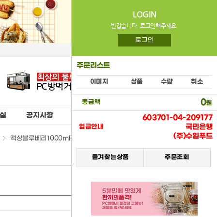
LOGIN
반갑습니다. 로그인해주세요.
로그인
주문리스트
이미지
상품
수량
취소
0
총금액
원
실
공지사항
603701-04-209177
국민은행
입금안내
(주)수일푸드
액상블루베리1000ml펫(유니온) > (02) 펫음료류
즐겨찾는상품
주문조회