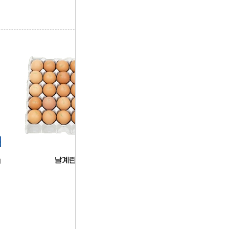
한품
g
날계란(30입)
한품-모짜렐라찰도