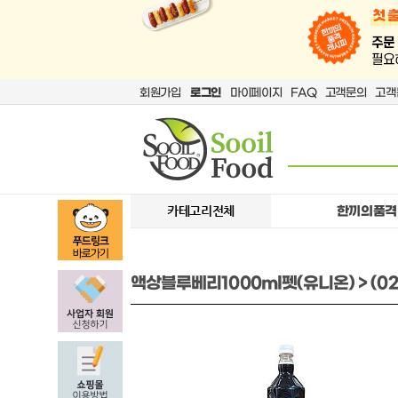
회원가입
로그인
마이페이지
FAQ
고객문의
고객
카테고리전체
한끼의품격
액상블루베리1000ml펫(유니온) > (0