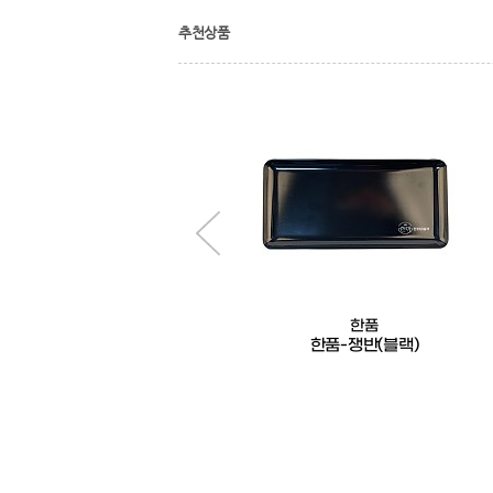
추천상품
한품
카페시럽-펌프(1500ml용)
한품-쟁반(블랙)