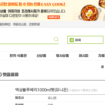
문의확인
주문리스트
간편주문
4
제육
5
볶음밥
6
치킨
한끼 식품관
신상품
행사상품
레시피
자료
7
단무지
홈
8
돈까스
2) 펫음료류
9
치즈
10
핫도그
액상블루베리1000ml펫(유니온)
1
만두
[1000ml*1펫(박스12펫)]
2
소떡
제조사
유니온
3
계란