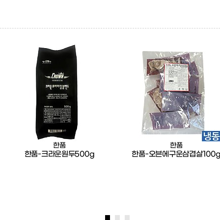
한품
한품
한품-크라운원두500g
한품-오븐에구운삼겹살100