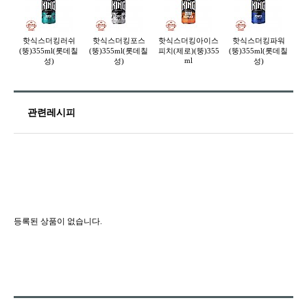
핫식스더킹러쉬
핫식스더킹포스
핫식스더킹아이스
핫식스더킹파워
핫
(뚱)355ml(롯데칠
(뚱)355ml(롯데칠
피치(제로)(뚱)355
(뚱)355ml(롯데칠
스
ml
성)
성)
성)
관련레시피
등록된 상품이 없습니다.