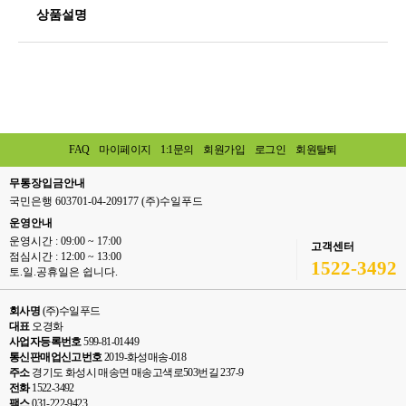
상품설명
FAQ
마이페이지
1:1문의
회원가입
로그인
회원탈퇴
무통장입금안내
국민은행 603701-04-209177 (주)수일푸드
운영안내
운영시간 : 09:00 ~ 17:00
고객센터
점심시간 : 12:00 ~ 13:00
1522-3492
토.일.공휴일은 쉽니다.
회사명
(주)수일푸드
대표
오경화
사업자등록번호
599-81-01449
통신판매업신고번호
2019-화성매송-018
주소
경기도 화성시 매송면 매송고색로503번길 237-9
전화
1522-3492
팩스
031-222-9423