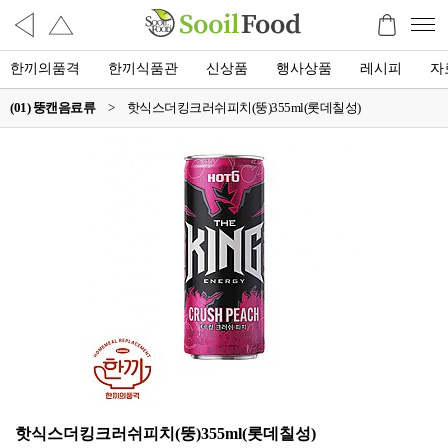
한끼의품격
한끼식품관
신상품
행사상품
레시피
자
(01) 뚱캔음료류
>
핫식스더킹크러쉬피치(뚱)355ml(롯데칠성)
핫식스더킹크러쉬피치(뚱)355ml(롯데칠성)