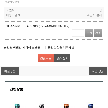
[355ml*24캔]
포인트
0점
배송비결제
주문시 결제
핫식스더킹크러쉬피치(뚱)355ml(롯데칠성)
(+0원)
증가
감소
승인된 회원만 가격이 노출됩니다. 등업신청을 해주세요
즐겨찾기
이전상품
다음 상품
관련상품