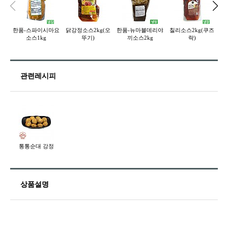
한품-스파이시마요
닭강정소스2kg(오
한품-뉴마블데리야
칠리소스2kg(쿠즈
한
소스1kg
뚜기)
끼소스2kg
락)
관련레시피
통통순대 강정
상품설명