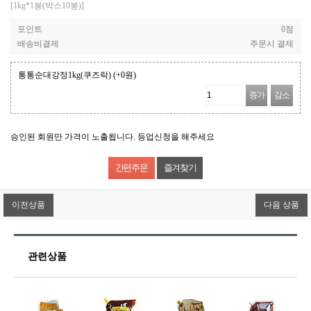
[1kg*1봉(박스10봉)]
포인트
0점
배송비결제
주문시 결제
통통순대강정1kg(쿠즈락)
(+0원)
증가
감소
승인된 회원만 가격이 노출됩니다. 등업신청을 해주세요
즐겨찾기
이전상품
다음 상품
관련상품