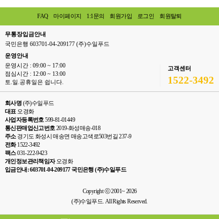
FAQ
마이페이지
1:1문의
회원가입
로그인
회원탈퇴
무통장입금안내
국민은행 603701-04-209177 (주)수일푸드
운영안내
운영시간 : 09:00 ~ 17:00
고객센터
점심시간 : 12:00 ~ 13:00
1522-3492
토.일.공휴일은 쉽니다.
회사명
(주)수일푸드
대표
오경화
사업자등록번호
599-81-01449
통신판매업신고번호
2019-화성매송-018
주소
경기도 화성시 매송면 매송고색로503번길 237-9
전화
1522-3492
팩스
031-222-9423
개인정보관리책임자
오경화
입금안내: 603701-04-209177 국민은행 (주)수일푸드
Copyright ⓒ 2001~ 2026
(주)수일푸드. All Rights Reserved.