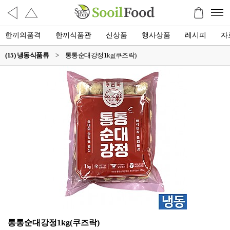
한끼의품격
한끼식품관
신상품
행사상품
레시피
자
(15) 냉동식품류
>
통통순대강정1kg(쿠즈락)
통통순대강정1kg(쿠즈락)