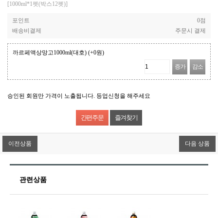
[1000ml*1펫(박스12펫)]
포인트
0점
배송비결제
주문시 결제
까르페액상망고1000ml(대호)
(+0원)
증가
감소
승인된 회원만 가격이 노출됩니다. 등업신청을 해주세요
즐겨찾기
이전상품
다음 상품
관련상품