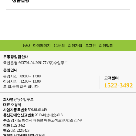
상품설명
FAQ
마이페이지
1:1문의
회원가입
로그인
회원탈퇴
무통장입금안내
국민은행 603701-04-209177 (주)수일푸드
운영안내
운영시간 : 09:00 ~ 17:00
고객센터
점심시간 : 12:00 ~ 13:00
1522-3492
토.일.공휴일은 쉽니다.
회사명
(주)수일푸드
대표
오경화
사업자등록번호
599-81-01449
통신판매업신고번호
2019-화성매송-018
주소
경기도 화성시 매송면 매송고색로503번길 237-9
전화
1522-3492
팩스
031-222-9423
개인정보관리책임자
오경화