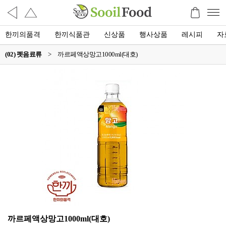
한끼의품격
한끼식품관
신상품
행사상품
레시피
자
(02) 펫음료류
>
까르페액상망고1000ml(대호)
까르페액상망고1000ml(대호)