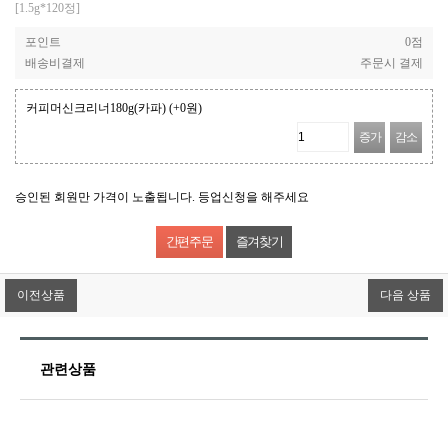
[1.5g*120정]
포인트
0점
배송비결제
주문시 결제
커피머신크리너180g(카파)
(+0원)
증가
감소
승인된 회원만 가격이 노출됩니다. 등업신청을 해주세요
즐겨찾기
이전상품
다음 상품
관련상품