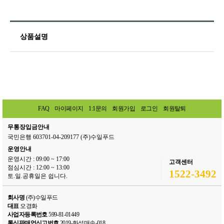
상품설명
FAQ
마이페이지
1:1문의
회원가입
로그인
회원탈퇴
무통장입금안내
국민은행 603701-04-209177 (주)수일푸드
운영안내
운영시간 : 09:00 ~ 17:00
고객센터
점심시간 : 12:00 ~ 13:00
1522-3492
토.일.공휴일은 쉽니다.
회사명
(주)수일푸드
대표
오경화
사업자등록번호
599-81-01449
통신판매업신고번호
2019-화성매송-018