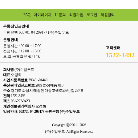
FAQ
마이페이지
1:1문의
회원가입
로그인
회원탈퇴
무통장입금안내
국민은행 603701-04-209177 (주)수일푸드
운영안내
운영시간 : 09:00 ~ 17:00
고객센터
점심시간 : 12:00 ~ 13:00
1522-3492
토.일.공휴일은 쉽니다.
회사명
(주)수일푸드
대표
오경화
사업자등록번호
599-81-01449
통신판매업신고번호
2019-화성매송-018
주소
경기도 화성시 매송면 매송고색로503번길 237-9
전화
1522-3492
팩스
031-222-9423
개인정보관리책임자
오경화
입금안내: 603701-04-209177 국민은행 (주)수일푸드
Copyright ⓒ 2001~ 2026
(주)수일푸드. All Rights Reserved.