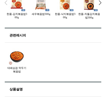
한품-김치볶음밥3
새우볶음밥300g
한품-낙지볶음밥3
한품-차돌김치볶음
한
00g
00g
밥300g
관련레시피
대패삼겹 깍두기
볶음밥
상품설명