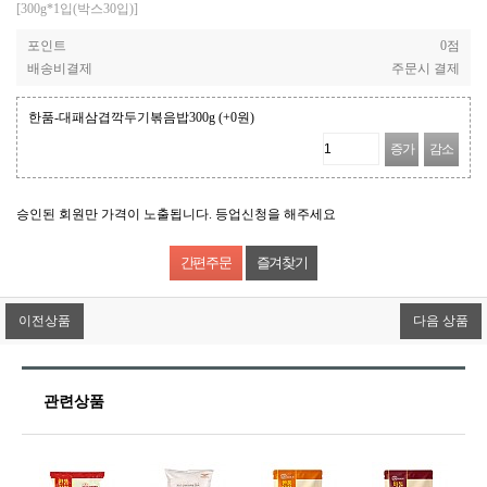
[300g*1입(박스30입)]
포인트
0점
배송비결제
주문시 결제
한품-대패삼겹깍두기볶음밥300g
(+0원)
증가
감소
승인된 회원만 가격이 노출됩니다. 등업신청을 해주세요
즐겨찾기
이전상품
다음 상품
관련상품