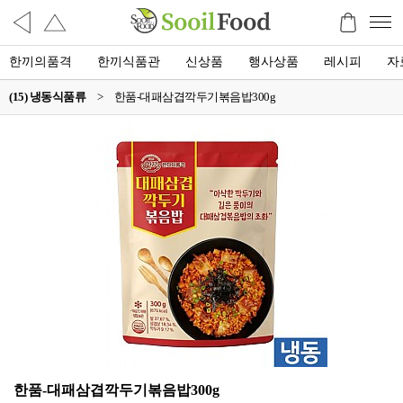
한끼의품격
한끼식품관
신상품
행사상품
레시피
자
(15) 냉동식품류
>
한품-대패삼겹깍두기볶음밥300g
한품-대패삼겹깍두기볶음밥300g