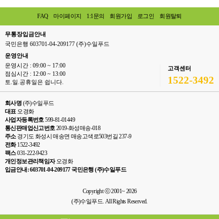
FAQ
마이페이지
1:1문의
회원가입
로그인
회원탈퇴
무통장입금안내
국민은행 603701-04-209177 (주)수일푸드
운영안내
운영시간 : 09:00 ~ 17:00
고객센터
점심시간 : 12:00 ~ 13:00
1522-3492
토.일.공휴일은 쉽니다.
회사명
(주)수일푸드
대표
오경화
사업자등록번호
599-81-01449
통신판매업신고번호
2019-화성매송-018
주소
경기도 화성시 매송면 매송고색로503번길 237-9
전화
1522-3492
팩스
031-222-9423
개인정보관리책임자
오경화
입금안내: 603701-04-209177 국민은행 (주)수일푸드
Copyright ⓒ 2001~ 2026
(주)수일푸드. All Rights Reserved.