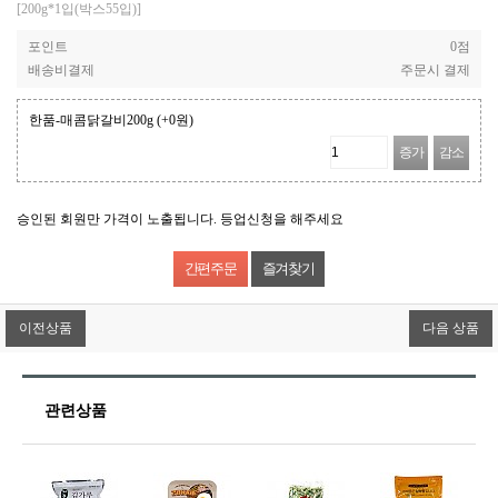
[200g*1입(박스55입)]
포인트
0점
배송비결제
주문시 결제
한품-매콤닭갈비200g
(+0원)
증가
감소
승인된 회원만 가격이 노출됩니다. 등업신청을 해주세요
즐겨찾기
이전상품
다음 상품
관련상품