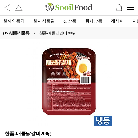
한끼의품격
한끼식품관
신상품
행사상품
레시피
자
(15) 냉동식품류
>
한품-매콤닭갈비200g
한품-매콤닭갈비200g