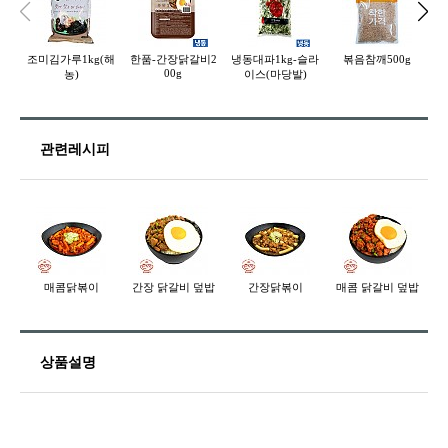
조미김가루1kg(해
한품-간장닭갈비2
냉동대파1kg-슬라
볶음참깨500g
한
00g
농)
이스(마당발)
관련레시피
매콤닭볶이
간장 닭갈비 덮밥
간장닭볶이
매콤 닭갈비 덮밥
상품설명