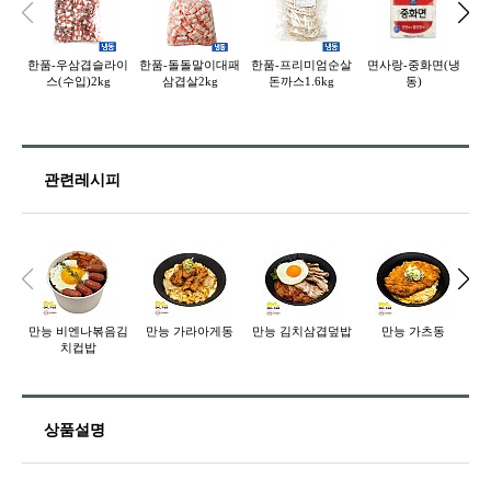
한품-우삼겹슬라이
한품-돌돌말이대패
한품-프리미엄순살
면사랑-중화면(냉
스
스(수입)2kg
삼겹살2kg
돈까스1.6kg
동)
관련레시피
만능 비엔나볶음김
만능 가라아게동
만능 김치삼겹덮밥
만능 가츠동
만
치컵밥
상품설명