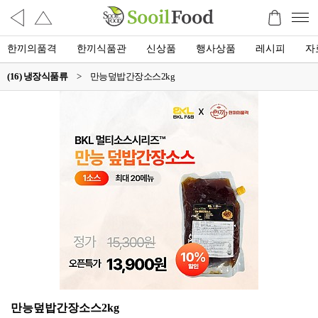
한끼의품격
한끼식품관
신상품
행사상품
레시피
자
(16) 냉장식품류
>
만능덮밥간장소스2kg
만능덮밥간장소스2kg