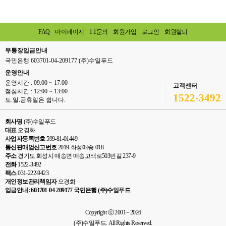
FAQ
마이페이지
1:1문의
회원가입
로그인
회원탈퇴
무통장입금안내
국민은행 603701-04-209177 (주)수일푸드
운영안내
운영시간 : 09:00 ~ 17:00
고객센터
점심시간 : 12:00 ~ 13:00
1522-3492
토.일.공휴일은 쉽니다.
회사명
(주)수일푸드
대표
오경화
사업자등록번호
599-81-01449
통신판매업신고번호
2019-화성매송-018
주소
경기도 화성시 매송면 매송고색로503번길 237-9
전화
1522-3492
팩스
031-222-9423
개인정보관리책임자
오경화
입금안내: 603701-04-209177 국민은행 (주)수일푸드
Copyright ⓒ 2001~ 2026
(주)수일푸드. All Rights Reserved.