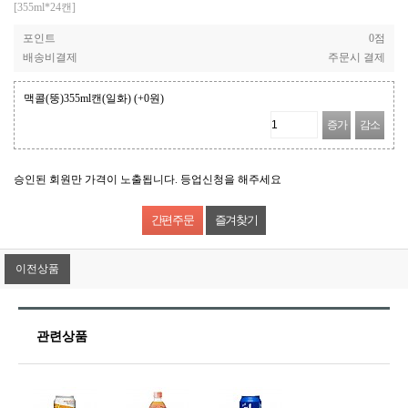
[355ml*24캔]
포인트
0점
배송비결제
주문시 결제
맥콜(뚱)355ml캔(일화)
(+0원)
증가
감소
승인된 회원만 가격이 노출됩니다. 등업신청을 해주세요
즐겨찾기
이전상품
관련상품