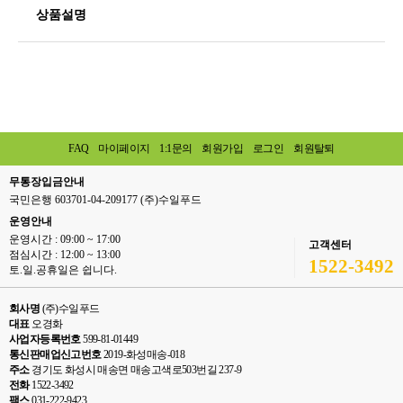
상품설명
FAQ
마이페이지
1:1문의
회원가입
로그인
회원탈퇴
무통장입금안내
국민은행 603701-04-209177 (주)수일푸드
운영안내
운영시간 : 09:00 ~ 17:00
고객센터
점심시간 : 12:00 ~ 13:00
1522-3492
토.일.공휴일은 쉽니다.
회사명
(주)수일푸드
대표
오경화
사업자등록번호
599-81-01449
통신판매업신고번호
2019-화성매송-018
주소
경기도 화성시 매송면 매송고색로503번길 237-9
전화
1522-3492
팩스
031-222-9423