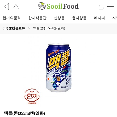
한끼의품격
한끼식품관
신상품
행사상품
레시피
자
(01) 뚱캔음료류
>
맥콜(뚱)355ml캔(일화)
맥콜(뚱)355ml캔(일화)