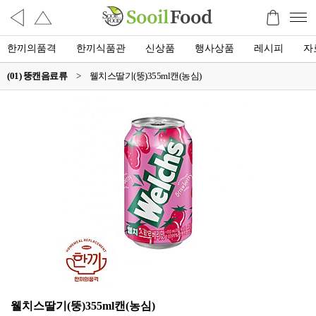
한끼의품격
한끼식품관
신상품
행사상품
레시피
자
(01) 뚱캔음료류
>
웰치스딸기(뚱)355ml캔(농심)
웰치스딸기(뚱)355ml캔(농심)