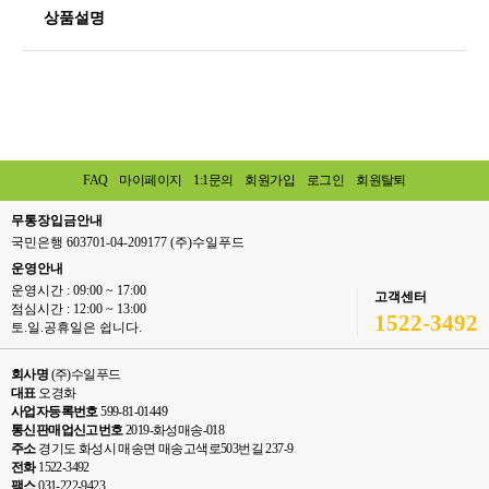
상품설명
FAQ
마이페이지
1:1문의
회원가입
로그인
회원탈퇴
무통장입금안내
국민은행 603701-04-209177 (주)수일푸드
운영안내
운영시간 : 09:00 ~ 17:00
고객센터
점심시간 : 12:00 ~ 13:00
1522-3492
토.일.공휴일은 쉽니다.
회사명
(주)수일푸드
대표
오경화
사업자등록번호
599-81-01449
통신판매업신고번호
2019-화성매송-018
주소
경기도 화성시 매송면 매송고색로503번길 237-9
전화
1522-3492
팩스
031-222-9423