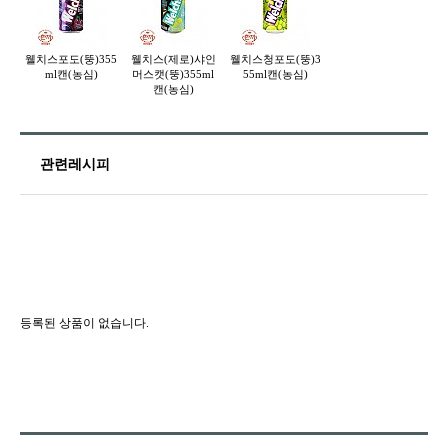
웰치스포도(뚱)355
웰치스(제로)샤인
웰치스청포도(뚱)3
ml캔(농심)
머스캣(뚱)355ml
55ml캔(농심)
캔(농심)
관련레시피
등록된 상품이 없습니다.