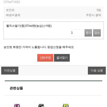
[355ml*24캔]
포인트
0점
배송비결제
주문시 결제
웰치스딸기(뚱)355ml캔(농심)
(+0원)
증가
감소
승인된 회원만 가격이 노출됩니다. 등업신청을 해주세요
즐겨찾기
이전상품
다음 상품
관련상품