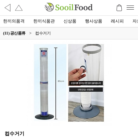
한끼의품격
한끼식품관
신상품
행사상품
레시피
자
(11) 공산품류
>
컵수거기
컵수거기