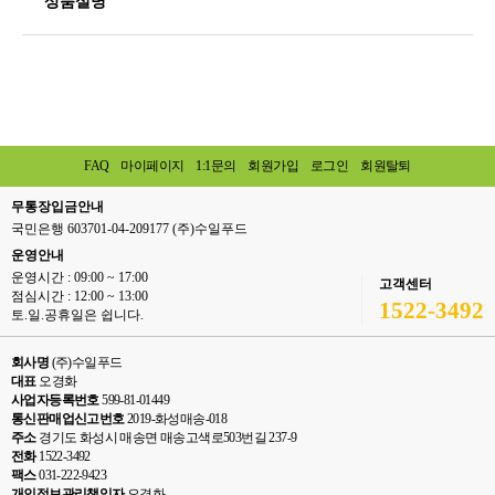
상품설명
FAQ
마이페이지
1:1문의
회원가입
로그인
회원탈퇴
무통장입금안내
국민은행 603701-04-209177 (주)수일푸드
운영안내
운영시간 : 09:00 ~ 17:00
고객센터
점심시간 : 12:00 ~ 13:00
1522-3492
토.일.공휴일은 쉽니다.
회사명
(주)수일푸드
대표
오경화
사업자등록번호
599-81-01449
통신판매업신고번호
2019-화성매송-018
주소
경기도 화성시 매송면 매송고색로503번길 237-9
전화
1522-3492
팩스
031-222-9423
개인정보관리책임자
오경화