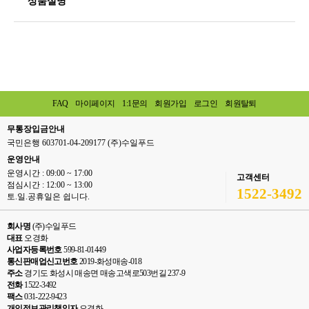
상품설명
FAQ
마이페이지
1:1문의
회원가입
로그인
회원탈퇴
무통장입금안내
국민은행 603701-04-209177 (주)수일푸드
운영안내
운영시간 : 09:00 ~ 17:00
고객센터
점심시간 : 12:00 ~ 13:00
1522-3492
토.일.공휴일은 쉽니다.
회사명
(주)수일푸드
대표
오경화
사업자등록번호
599-81-01449
통신판매업신고번호
2019-화성매송-018
주소
경기도 화성시 매송면 매송고색로503번길 237-9
전화
1522-3492
팩스
031-222-9423
개인정보관리책임자
오경화