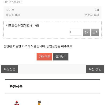
[4온스*2000매]
포인트
0점
배송비결제
주문시 결제
세모금생수컵(태령)
(+0원)
증가
감소
승인된 회원만 가격이 노출됩니다. 등업신청을 해주세요
즐겨찾기
이전상품
다음 상품
관련상품