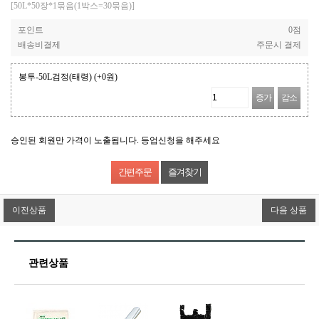
[50L*50장*1묶음(1박스=30묶음)]
포인트
0점
배송비결제
주문시 결제
봉투-50L검정(태령)
(+0원)
증가
감소
승인된 회원만 가격이 노출됩니다. 등업신청을 해주세요
즐겨찾기
이전상품
다음 상품
관련상품