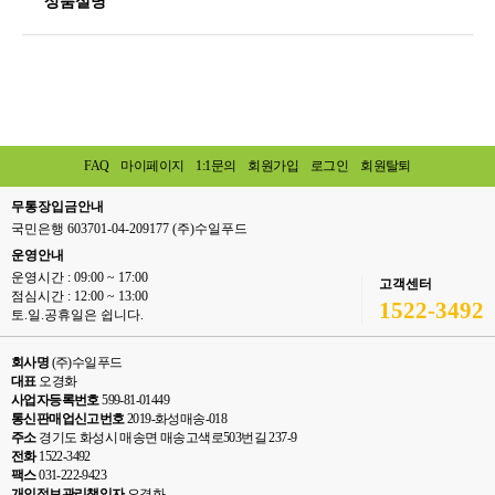
상품설명
FAQ
마이페이지
1:1문의
회원가입
로그인
회원탈퇴
무통장입금안내
국민은행 603701-04-209177 (주)수일푸드
운영안내
운영시간 : 09:00 ~ 17:00
고객센터
점심시간 : 12:00 ~ 13:00
1522-3492
토.일.공휴일은 쉽니다.
회사명
(주)수일푸드
대표
오경화
사업자등록번호
599-81-01449
통신판매업신고번호
2019-화성매송-018
주소
경기도 화성시 매송면 매송고색로503번길 237-9
전화
1522-3492
팩스
031-222-9423
개인정보관리책임자
오경화