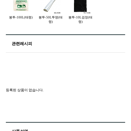
봉투-100L(태령)
봉투-50L투명(태
봉투-10L검정(태
령)
령)
관련레시피
등록된 상품이 없습니다.