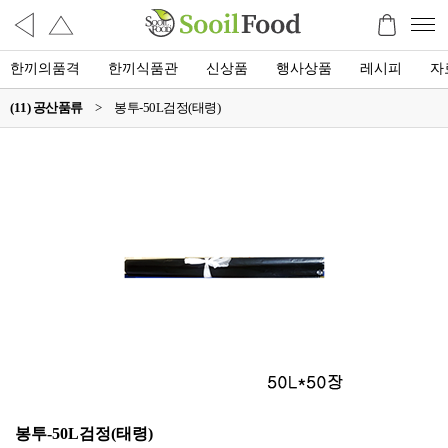
한끼의품격
한끼식품관
신상품
행사상품
레시피
자
(11) 공산품류
>
봉투-50L검정(태령)
봉투-50L검정(태령)