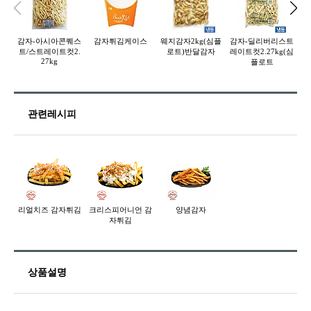
감자-아시아콘퀘스
감자튀김케이스
웨지감자2kg(심플
감자-딜리버리스트
감
트/스트레이트컷2.
로트)반달감자
레이트컷2.27kg(심
27kg
플로트
관련레시피
리얼치즈 감자튀김
크리스피어니언 감
양념감자
자튀김
상품설명