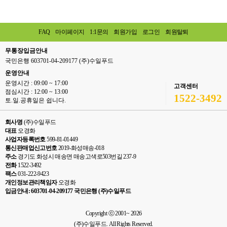
FAQ
마이페이지
1:1문의
회원가입
로그인
회원탈퇴
무통장입금안내
국민은행 603701-04-209177 (주)수일푸드
운영안내
운영시간 : 09:00 ~ 17:00
고객센터
점심시간 : 12:00 ~ 13:00
1522-3492
토.일.공휴일은 쉽니다.
회사명
(주)수일푸드
대표
오경화
사업자등록번호
599-81-01449
통신판매업신고번호
2019-화성매송-018
주소
경기도 화성시 매송면 매송고색로503번길 237-9
전화
1522-3492
팩스
031-222-9423
개인정보관리책임자
오경화
입금안내: 603701-04-209177 국민은행 (주)수일푸드
Copyright ⓒ 2001~ 2026
(주)수일푸드. All Rights Reserved.