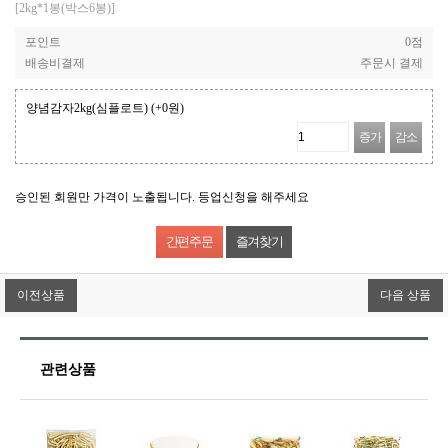
[2kg*1봉(박스6봉)]
포인트
0점
배송비결제
주문시 결제
양념감자2kg(심플로트)
(+0원)
증가
감소
승인된 회원만 가격이 노출됩니다. 등업신청을 해주세요
즐겨찾기
이전상품
다음 상품
관련상품