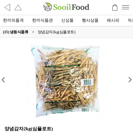
한끼의품격
한끼식품관
신상품
행사상품
레시피
자
(15) 냉동식품류
>
양념감자2kg(심플로트)
양념감자2kg(심플로트)