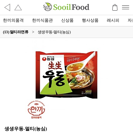
한끼의품격
한끼식품관
신상품
행사상품
레시피
자
(13) 멀티라면류
>
생생우동-멀티(농심)
생생우동-멀티(농심)