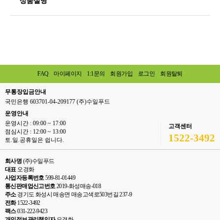
상품설명
FAQ
마이페이지
1:1문의
회원가입
로그인
회원탈퇴
무통장입금안내
국민은행 603701-04-209177 (주)수일푸드
운영안내
운영시간 : 09:00 ~ 17:00
고객센터
점심시간 : 12:00 ~ 13:00
1522-3492
토.일.공휴일은 쉽니다.
회사명
(주)수일푸드
대표
오경화
사업자등록번호
599-81-01449
통신판매업신고번호
2019-화성매송-018
주소
경기도 화성시 매송면 매송고색로503번길 237-9
전화
1522-3492
팩스
031-222-9423
개인정보관리책임자
오경화