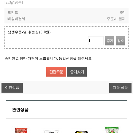
[253g*20봉]
포인트
0점
배송비결제
주문시 결제
생생우동-멀티(농심)
(+0원)
증가
감소
승인된 회원만 가격이 노출됩니다. 등업신청을 해주세요
즐겨찾기
이전상품
다음 상품
관련상품