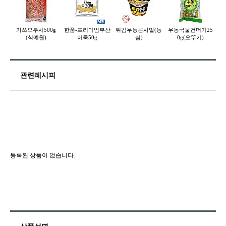
가쓰오부시500g
한품-프리미엄부산
튀김우동큰사발(농
우동국물건더기25
(식예원)
어묵50g
심)
0g(오뚜기)
관련레시피
등록된 상품이 없습니다.