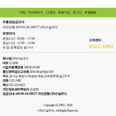
FAQ
마이페이지
1:1문의
회원가입
로그인
회원탈퇴
무통장입금안내
국민은행 603701-04-209177 (주)수일푸드
운영안내
운영시간 : 09:00 ~ 17:00
고객센터
점심시간 : 12:00 ~ 13:00
1522-3492
토.일.공휴일은 쉽니다.
회사명
(주)수일푸드
대표
오경화
사업자등록번호
599-81-01449
통신판매업신고번호
2019-화성매송-018
주소
경기도 화성시 매송면 매송고색로503번길 237-9
전화
1522-3492
팩스
031-222-9423
개인정보관리책임자
오경화
입금안내: 603701-04-209177 국민은행 (주)수일푸드
Copyright ⓒ 2001~ 2026
(주)수일푸드. All Rights Reserved.