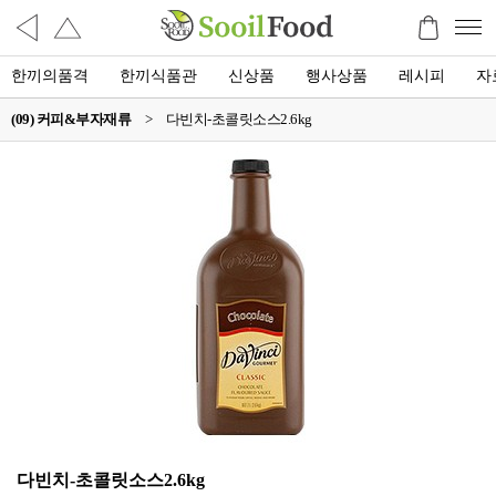
한끼의품격
한끼식품관
신상품
행사상품
레시피
자
(09) 커피&부자재류
>
다빈치-초콜릿소스2.6kg
다빈치-초콜릿소스2.6kg