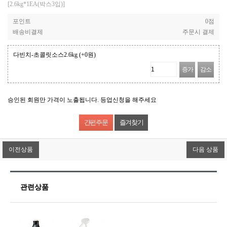
[2.6kg*1EA(박스3입)]
포인트
0점
배송비결제
주문시 결제
다빈치-초콜릿소스2.6kg
(+0원)
증가
감소
승인된 회원만 가격이 노출됩니다. 등업신청을 해주세요
즐겨찾기
이전상품
다음 상품
관련상품