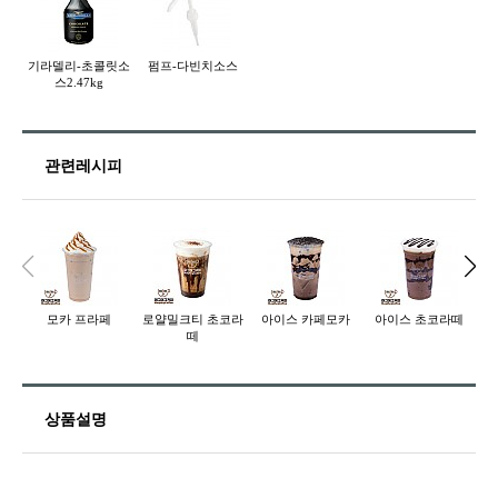
기라델리-초콜릿소
펌프-다빈치소스
스2.47kg
관련레시피
모카 프라페
로얄밀크티 초코라
아이스 카페모카
아이스 초코라떼
떼
상품설명