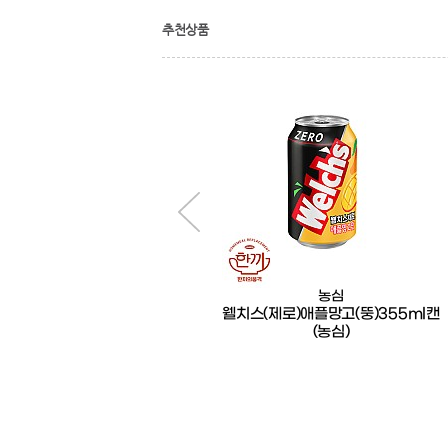
추천상품
한품
농심
한품-뉴마블데리야끼소스2kg
웰치스(제로)애플망고(뚱)355ml캔
(농심)