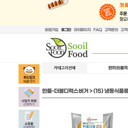
회원가입
로그인
마이페이지
FAQ
고객문의
고객
카테고리전체
한끼의품격
한품-더블디럭스버거 > (15) 냉동식품