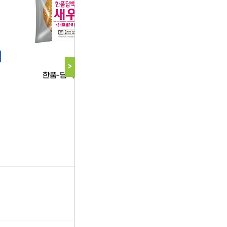
한품
한품
>
한품-담백한새우버거
한품-고소한치즈버
다음 상품