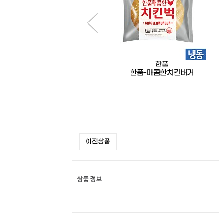
한품
포장지봉투형-햄버거용
한품-매콤한치킨버거
이전상품
상품 정보