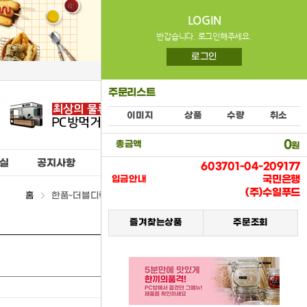
LOGIN
반갑습니다. 로그인해주세요.
로그인
주문리스트
이미지
상품
수량
취소
0
총금액
원
실
공지사항
603701-04-209177
국민은행
입금안내
(주)수일푸드
홈
한품-더블디럭스버거 > (15) 냉동식품류
즐겨찾는상품
주문조회