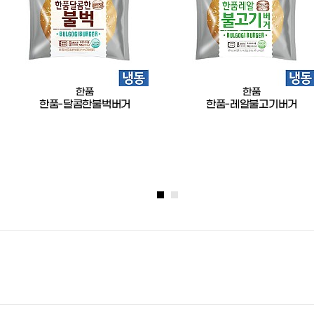
한품
한품
한품-달콤한불벅버거
한품-레알불고기버거