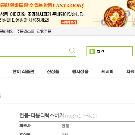
문의확인
주문리스트
간편주문
5
치킨
6
볶음밥
7
단무지
한끼 식품관
신상품
행사상품
레시피
자료
8
돈까스
9
치즈
류
10
핫도그
1
만두
한품-더블디럭스버거
2
소떡
[190g*1입(박스40입)]
3
계란
제조사
한품
4
제육