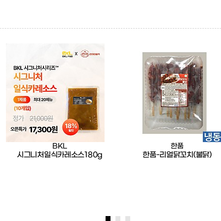
BKL
한품
시그니처일식카레소스180g
한품-리얼닭꼬치(불닭)