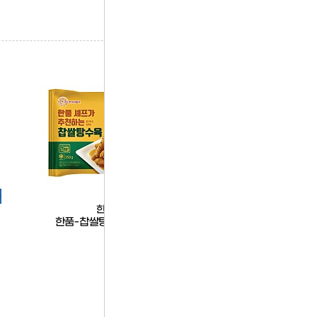
한품
베이프테이프
한품-찹쌀탕수육250g
(10입묶음)전담-베이프_
콘