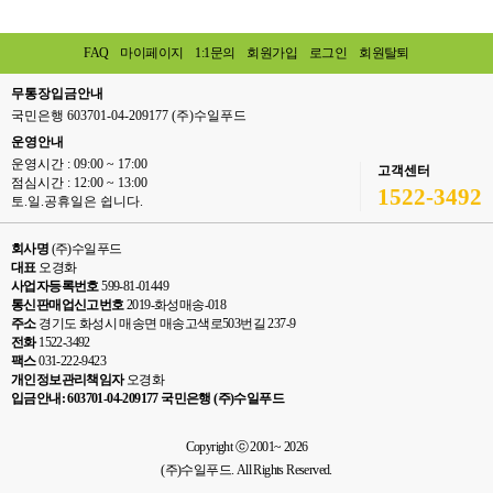
FAQ
마이페이지
1:1문의
회원가입
로그인
회원탈퇴
무통장입금안내
국민은행 603701-04-209177 (주)수일푸드
운영안내
운영시간 : 09:00 ~ 17:00
고객센터
점심시간 : 12:00 ~ 13:00
1522-3492
토.일.공휴일은 쉽니다.
회사명
(주)수일푸드
대표
오경화
사업자등록번호
599-81-01449
통신판매업신고번호
2019-화성매송-018
주소
경기도 화성시 매송면 매송고색로503번길 237-9
전화
1522-3492
팩스
031-222-9423
개인정보관리책임자
오경화
입금안내: 603701-04-209177 국민은행 (주)수일푸드
Copyright ⓒ 2001~ 2026
(주)수일푸드. All Rights Reserved.