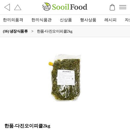
한끼의품격
한끼식품관
신상품
행사상품
레시피
자
(16) 냉장식품류
>
한품-다진오이피클2kg
한품-다진오이피클2kg