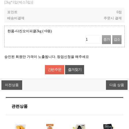
[2kg*1입(박스5입)]
포인트
0점
배송비결제
주문시 결제
한품-다진오이피클2kg
(+0원)
증가
감소
승인된 회원만 가격이 노출됩니다. 등업신청을 해주세요
즐겨찾기
이전상품
다음 상품
관련상품