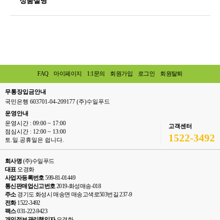
상품설명
FAQ
마이페이지
1:1문의
회원가입
로그인
회원탈퇴
무통장입금안내
국민은행 603701-04-209177 (주)수일푸드
운영안내
운영시간 : 09:00 ~ 17:00
고객센터
점심시간 : 12:00 ~ 13:00
1522-3492
토.일.공휴일은 쉽니다.
회사명
(주)수일푸드
대표
오경화
사업자등록번호
599-81-01449
통신판매업신고번호
2019-화성매송-018
주소
경기도 화성시 매송면 매송고색로503번길 237-9
전화
1522-3492
팩스
031-222-9423
개인정보관리책임자
오경화