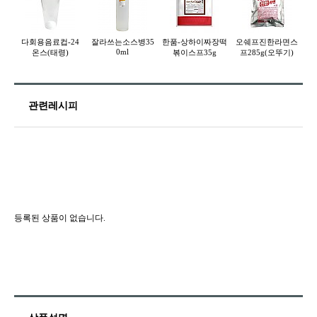
다회용음료컵-24
잘라쓰는소스병35
한품-상하이짜장떡
오쉐프진한라면스
0ml
온스(태령)
볶이스프35g
프285g(오뚜기)
관련레시피
등록된 상품이 없습니다.