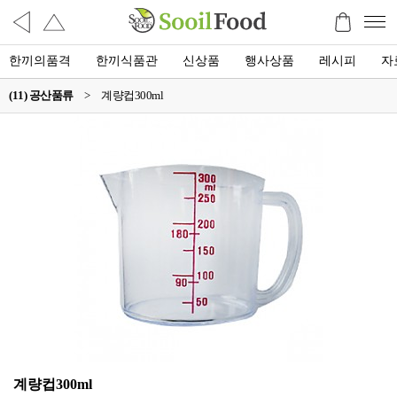
한끼의품격
한끼식품관
신상품
행사상품
레시피
자
(11) 공산품류
>
계량컵300ml
계량컵300ml