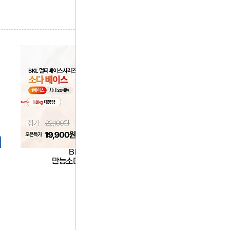
BKL
대호
만능소다베이스
밀크모카커피믹스900g(