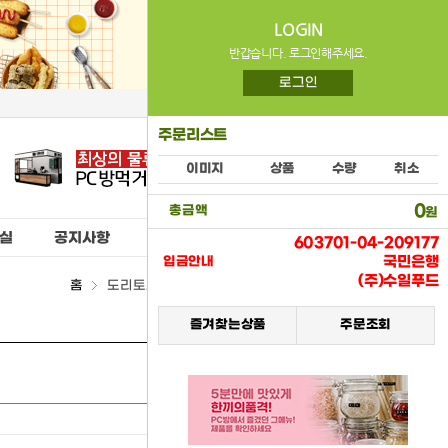
LOGIN
반갑습니다. 로그인해주세요.
로그인
주문리스트
이미지
상품
수량
취소
0
총금액
원
실
공지사항
603701-04-209177
국민은행
입금안내
(주)수일푸드
홈
도리토스(롯데제과) > (07) 스낵류
즐겨찾는상품
주문조회