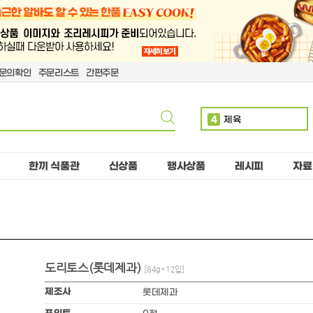
문의확인
주문리스트
간편주문
4
제육
5
볶음밥
6
치킨
한끼 식품관
신상품
행사상품
레시피
자료
7
단무지
8
치즈
9
돈까스
10
감자
도리토스(롯데제과)
1
만두
[84g*12입]
2
소떡
제조사
롯데제과
3
계란