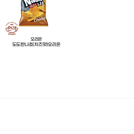
오리온
도도한나쵸(치즈맛)오리온