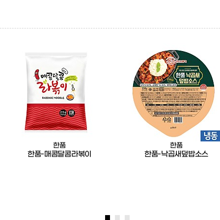
한품
한품
한품-매콤달콤라볶이
한품-낙곱새덮밥소스