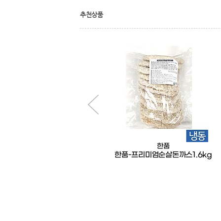
추천상품
한품
한품
한품-오리지널찰도그
한품-프리미엄순살돈까스1.6kg