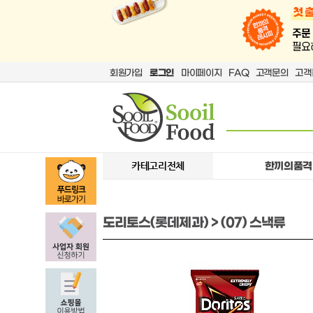
회원가입
로그인
마이페이지
FAQ
고객문의
고객
카테고리전체
한끼의품격
도리토스(롯데제과) > (07) 스낵류