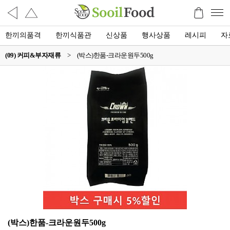
한끼의품격
한끼식품관
신상품
행사상품
레시피
자
(09) 커피&부자재류
>
(박스)한품-크라운원두500g
(박스)한품-크라운원두500g