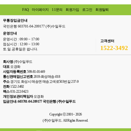
FAQ
마이페이지
1:1문의
회원가입
로그인
회원탈퇴
무통장입금안내
국민은행 603701-04-209177 (주)수일푸드
운영안내
운영시간 : 09:00 ~ 17:00
고객센터
점심시간 : 12:00 ~ 13:00
1522-3492
토.일.공휴일은 쉽니다.
회사명
(주)수일푸드
대표
오경화
사업자등록번호
599-81-01449
통신판매업신고번호
2019-화성매송-018
주소
경기도 화성시 매송면 매송고색로503번길 237-9
전화
1522-3492
팩스
031-222-9423
개인정보관리책임자
오경화
입금안내: 603701-04-209177 국민은행 (주)수일푸드
Copyright ⓒ 2001~ 2026
(주)수일푸드. All Rights Reserved.