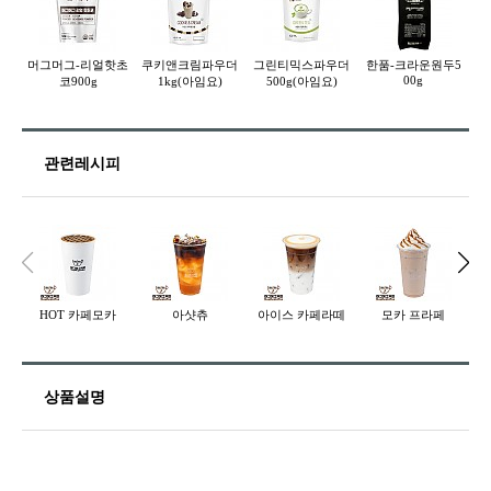
머그머그-리얼핫초
쿠키앤크림파우더
그린티믹스파우더
한품-크라운원두5
00g
코900g
1kg(아임요)
500g(아임요)
관련레시피
HOT 카페모카
아샷츄
아이스 카페라떼
모카 프라페
상품설명