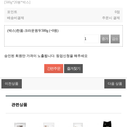
[500g*20봉*박스]
포인트
0점
배송비결제
주문시 결제
(박스)한품-크라운원두500g
(+0원)
증가
감소
승인된 회원만 가격이 노출됩니다. 등업신청을 해주세요
즐겨찾기
이전상품
다음 상품
관련상품