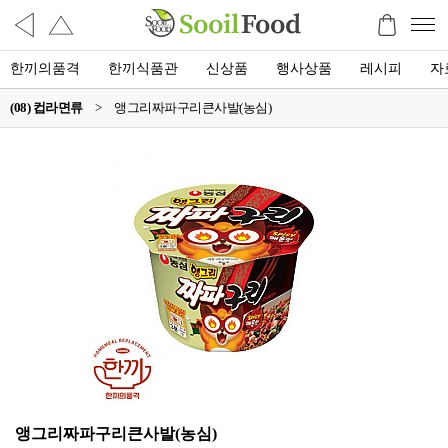
한끼의품격
한끼식품관
신상품
행사상품
레시피
자
(08) 컵라면류
>
앵그리짜파구리큰사발(농심)
앵그리짜파구리큰사발(농심)