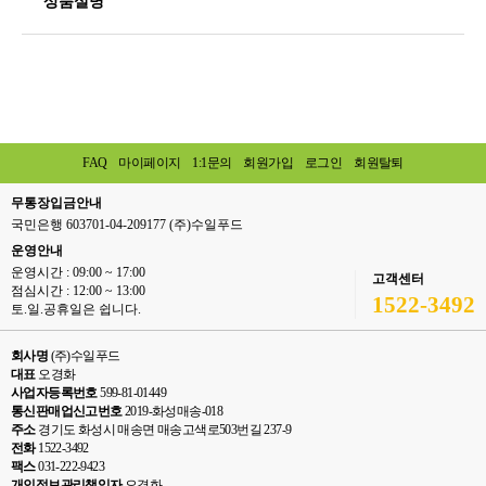
상품설명
FAQ
마이페이지
1:1문의
회원가입
로그인
회원탈퇴
무통장입금안내
국민은행 603701-04-209177 (주)수일푸드
운영안내
운영시간 : 09:00 ~ 17:00
고객센터
점심시간 : 12:00 ~ 13:00
1522-3492
토.일.공휴일은 쉽니다.
회사명
(주)수일푸드
대표
오경화
사업자등록번호
599-81-01449
통신판매업신고번호
2019-화성매송-018
주소
경기도 화성시 매송면 매송고색로503번길 237-9
전화
1522-3492
팩스
031-222-9423
개인정보관리책임자
오경화