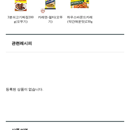
3분쇠고기짜장200
카레면-멀티(오뚜
하우스바몬드카레
g(오뚜기)
기)
(약간매운맛)230g
관련레시피
등록된 상품이 없습니다.