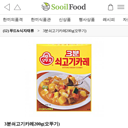
한끼의품격
한끼식품관
신상품
행사상품
레시피
자
(12) 푸드&식자재류
>
3분쇠고기카레200g(오뚜기)
3분쇠고기카레200g(오뚜기)