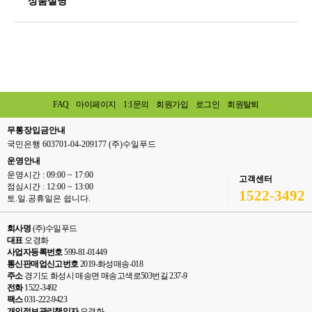
상품설명
FAQ
마이페이지
1:1문의
회원가입
로그인
회원탈퇴
무통장입금안내
국민은행 603701-04-209177 (주)수일푸드
운영안내
운영시간 : 09:00 ~ 17:00
고객센터
점심시간 : 12:00 ~ 13:00
1522-3492
토.일.공휴일은 쉽니다.
회사명
(주)수일푸드
대표
오경화
사업자등록번호
599-81-01449
통신판매업신고번호
2019-화성매송-018
주소
경기도 화성시 매송면 매송고색로503번길 237-9
전화
1522-3492
팩스
031-222-9423
개인정보관리책임자
오경화