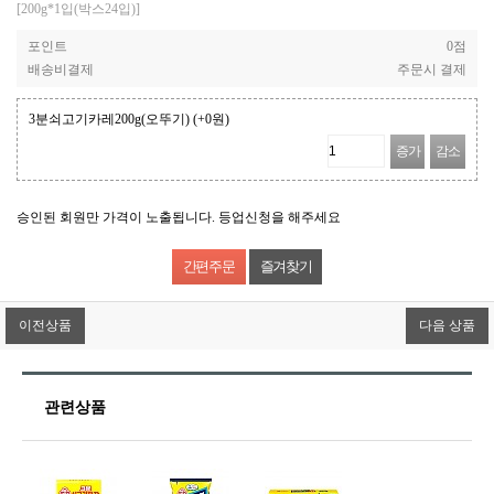
[200g*1입(박스24입)]
포인트
0점
배송비결제
주문시 결제
3분쇠고기카레200g(오뚜기)
(+0원)
증가
감소
승인된 회원만 가격이 노출됩니다. 등업신청을 해주세요
즐겨찾기
이전상품
다음 상품
관련상품