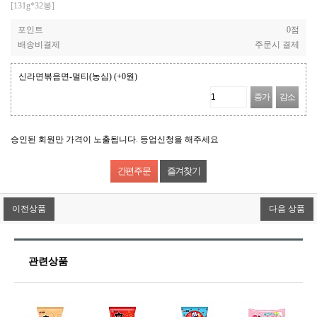
[131g*32봉]
포인트
0점
배송비결제
주문시 결제
신라면볶음면-멀티(농심)
(+0원)
증가
감소
승인된 회원만 가격이 노출됩니다. 등업신청을 해주세요
즐겨찾기
이전상품
다음 상품
관련상품