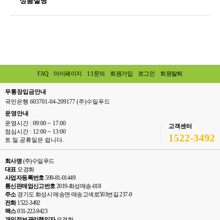
상품설명
FAQ
마이페이지
1:1문의
회원가입
로그인
회원탈퇴
무통장입금안내
국민은행 603701-04-209177 (주)수일푸드
운영안내
운영시간 : 09:00 ~ 17:00
고객센터
점심시간 : 12:00 ~ 13:00
1522-3492
토.일.공휴일은 쉽니다.
회사명
(주)수일푸드
대표
오경화
사업자등록번호
599-81-01449
통신판매업신고번호
2019-화성매송-018
주소
경기도 화성시 매송면 매송고색로503번길 237-9
전화
1522-3492
팩스
031-222-9423
개인정보관리책임자
오경화