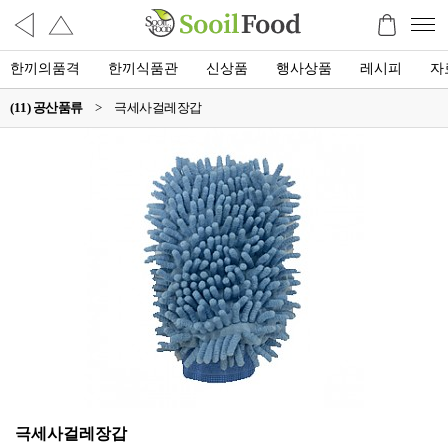
한끼의품격
한끼식품관
신상품
행사상품
레시피
자
(11) 공산품류
>
극세사걸레장갑
극세사걸레장갑