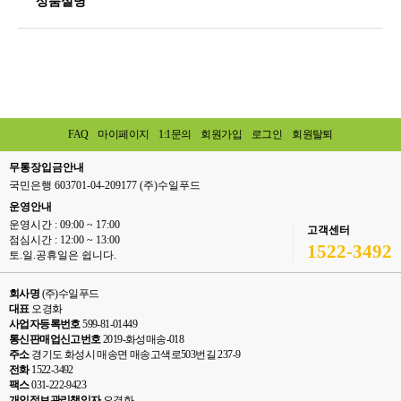
상품설명
FAQ
마이페이지
1:1문의
회원가입
로그인
회원탈퇴
무통장입금안내
국민은행 603701-04-209177 (주)수일푸드
운영안내
운영시간 : 09:00 ~ 17:00
고객센터
점심시간 : 12:00 ~ 13:00
1522-3492
토.일.공휴일은 쉽니다.
회사명
(주)수일푸드
대표
오경화
사업자등록번호
599-81-01449
통신판매업신고번호
2019-화성매송-018
주소
경기도 화성시 매송면 매송고색로503번길 237-9
전화
1522-3492
팩스
031-222-9423
개인정보관리책임자
오경화