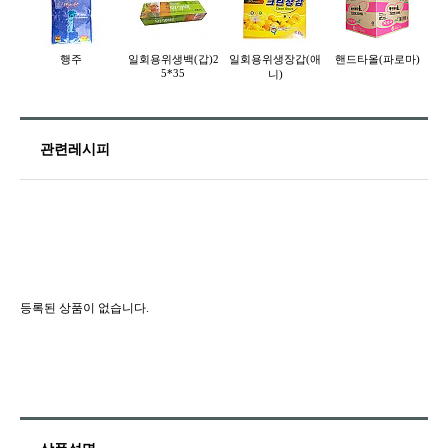
행주
일회용위생백(갑)2
일회용위생장갑(애
핸드타올(파로마)
젓
5*35
니)
관련레시피
등록된 상품이 없습니다.