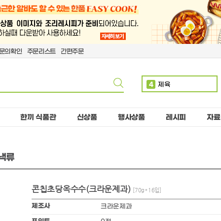
문의확인
주문리스트
간편주문
4
제육
5
볶음밥
6
치킨
한끼 식품관
신상품
행사상품
레시피
자료
7
돈까스
8
단무지
스낵류
9
핫도그
10
치즈
콘칩초당옥수수(크라운제과)
1
만두
[70g*16입]
2
소떡
제조사
크라운제과
3
계란