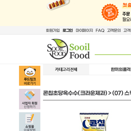
회원가입
로그인
마이페이지
FAQ
고객문의
고객
카테고리전체
한끼의품격
콘칩초당옥수수(크라운제과) > (07) 