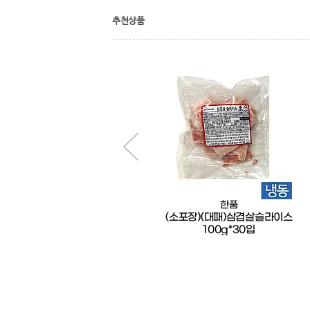
추천상품
한품
한품
한품-담백한새우버거
(소포장)(대패)삼겹살슬라이스
100g*30입