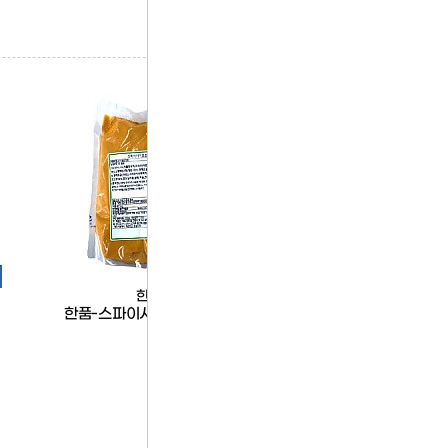
한품
한품
한품-스파이시마요소스1kg
한품-통통김치만두