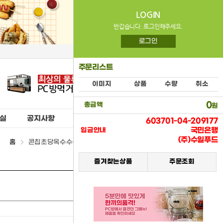
LOGIN
반갑습니다. 로그인해주세요.
로그인
주문리스트
이미지
상품
수량
취소
0
총금액
원
실
공지사항
603701-04-209177
국민은행
입금안내
(주)수일푸드
홈
콘칩초당옥수수(크라운제과) > (07) 스낵류
즐겨찾는상품
주문조회