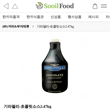
한끼의품격
한끼식품관
신상품
행사상품
레시피
자
(09) 커피&부자재류
>
기라델리-초콜릿소스2.47kg
기라델리-초콜릿소스2.47kg