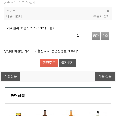
[2.47kg*1EA(박스6입)]
포인트
0점
배송비결제
주문시 결제
기라델리-초콜릿소스2.47kg
(+0원)
증가
감소
승인된 회원만 가격이 노출됩니다. 등업신청을 해주세요
즐겨찾기
이전상품
다음 상품
관련상품