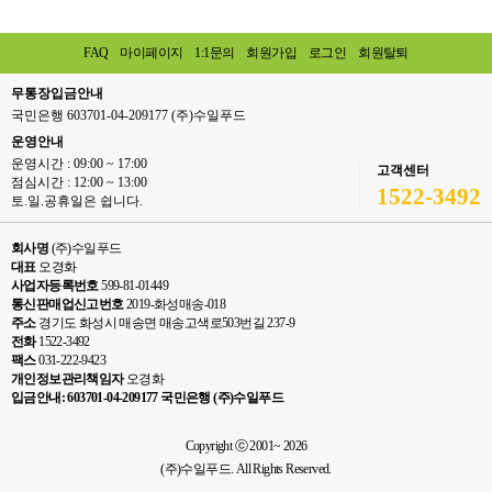
FAQ
마이페이지
1:1문의
회원가입
로그인
회원탈퇴
무통장입금안내
국민은행 603701-04-209177 (주)수일푸드
운영안내
운영시간 : 09:00 ~ 17:00
고객센터
점심시간 : 12:00 ~ 13:00
1522-3492
토.일.공휴일은 쉽니다.
회사명
(주)수일푸드
대표
오경화
사업자등록번호
599-81-01449
통신판매업신고번호
2019-화성매송-018
주소
경기도 화성시 매송면 매송고색로503번길 237-9
전화
1522-3492
팩스
031-222-9423
개인정보관리책임자
오경화
입금안내: 603701-04-209177 국민은행 (주)수일푸드
Copyright ⓒ 2001~ 2026
(주)수일푸드. All Rights Reserved.