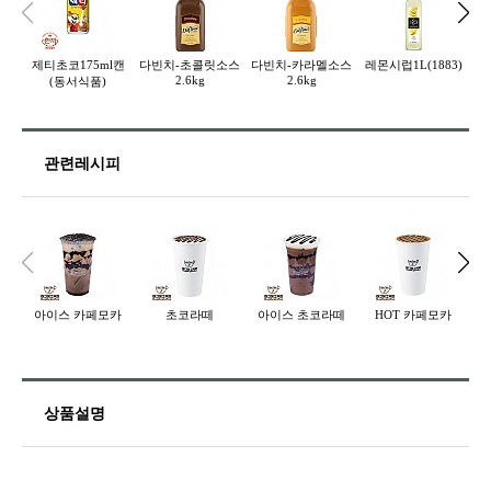
제티초코175ml캔
다빈치-초콜릿소스
다빈치-카라멜소스
레몬시럽1L(1883)
바
2.6kg
2.6kg
(동서식품)
관련레시피
아이스 카페모카
초코라떼
아이스 초코라떼
HOT 카페모카
상품설명