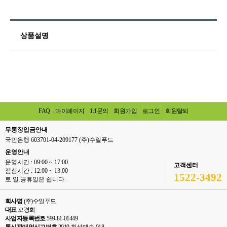
상품설명
FAQ
마이페이지
1:1문의
회원가입
로그인
회원탈퇴
무통장입금안내
국민은행 603701-04-209177 (주)수일푸드
운영안내
운영시간 : 09:00 ~ 17:00
고객센터
점심시간 : 12:00 ~ 13:00
1522-3492
토.일.공휴일은 쉽니다.
회사명
(주)수일푸드
대표
오경화
사업자등록번호
599-81-01449