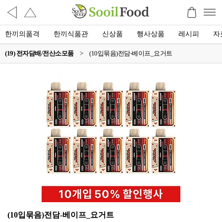
한끼의품격
한끼식품관
신상품
행사상품
레시피
자
(19) 전자담배/전산소모품
>
(10입묶음)전담-베이프_요거트
(10입묶음)전담-베이프_요거트