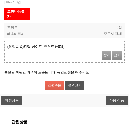
[19ml*10입]
교환반품불
가
포인트
0점
배송비결제
주문시 결제
(10입묶음)전담-베이프_요거트
(+0원)
증가
감소
승인된 회원만 가격이 노출됩니다. 등업신청을 해주세요
즐겨찾기
이전상품
다음 상품
관련상품