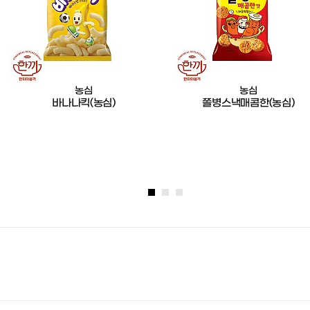
농심
농심
바나나킥(농심)
쫄병스낵매콤한(농심)