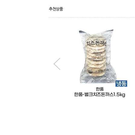
추천상품
토박이
한품
부산어묵(오뎅)750g(토박이)
한품-벌크치즈돈까스1.5kg