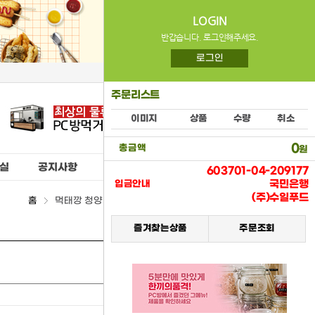
LOGIN
반갑습니다. 로그인해주세요.
로그인
주문리스트
이미지
상품
수량
취소
0
총금액
원
실
공지사항
603701-04-209177
국민은행
입금안내
(주)수일푸드
홈
먹태깡 청양마요맛(농심) > (07) 스낵류
즐겨찾는상품
주문조회