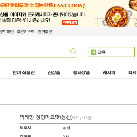
문의확인
주문리스트
간편주문
4
제육
5
볶음밥
6
치킨
한끼 식품관
신상품
행사상품
레시피
자료
7
단무지
8
치즈
9
돈까스
10
핫도그
먹태깡 청양마요맛(농심)
1
만두
[60g*16입]
2
소떡
제조사
농심
3
계란