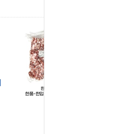
한품
롯데칠성
한품-한입삼겹살1kg
칠성사이다(제로)355ml
드)