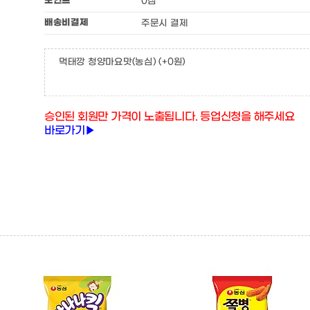
포인트
0점
배송비결제
주문시 결제
먹태깡 청양마요맛(농심)
(+0원)
승인된 회원만 가격이 노출됩니다. 등업신청을 해주세요
바로가기▶