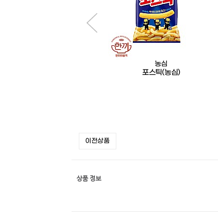
농심
농심
새우깡(농심)
포스틱(농심)
이전상품
상품 정보