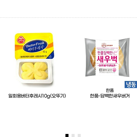
한품
일회용버터후레시10g(오뚜기)
한품-담백한새우버거