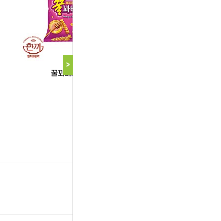
농심
농심
>
꿀꽈배기(농심)
매운새우깡(농심)
다음 상품