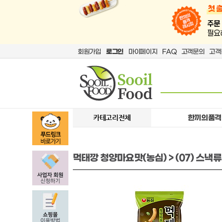
회원가입
로그인
마이페이지
FAQ
고객문의
고객
카테고리전체
한끼의품격
먹태깡 청양마요맛(농심) > (07) 스낵류