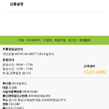
상품설명
FAQ
마이페이지
1:1문의
회원가입
로그인
회원탈퇴
무통장입금안내
국민은행 603701-04-209177 (주)수일푸드
운영안내
운영시간 : 09:00 ~ 17:00
고객센터
점심시간 : 12:00 ~ 13:00
1522-3492
토.일.공휴일은 쉽니다.
회사명
(주)수일푸드
대표
오경화
사업자등록번호
599-81-01449
통신판매업신고번호
2019-화성매송-018
주소
경기도 화성시 매송면 매송고색로503번길 237-9
전화
1522-3492
팩스
031-222-9423