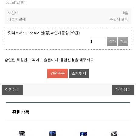
[355ml*24캔]
포인트
0점
배송비결제
주문시 결제
핫식스더프로오리지널(뚱)파인애플향
(+0원)
증가
감소
승인된 회원만 가격이 노출됩니다. 등업신청을 해주세요
즐겨찾기
이전상품
다음 상품
관련상품