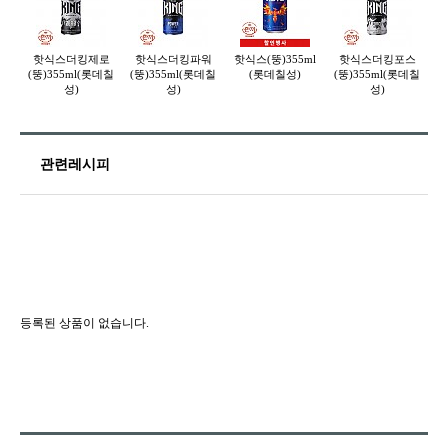
핫식스더킹제로
핫식스더킹파워
핫식스(뚱)355ml
핫식스더킹포스
(뚱)355ml(롯데칠
(뚱)355ml(롯데칠
(롯데칠성)
(뚱)355ml(롯데칠
(
성)
성)
성)
관련레시피
등록된 상품이 없습니다.