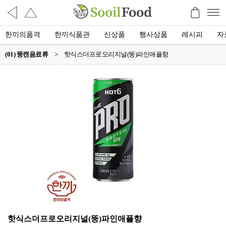
한끼의품격
한끼식품관
신상품
행사상품
레시피
자
(01) 뚱캔음료류
>
핫식스더프로오리지널(뚱)파인애플향
핫식스더프로오리지널(뚱)파인애플향