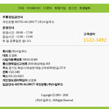
FAQ
마이페이지
1:1문의
회원가입
로그인
회원탈퇴
무통장입금안내
국민은행 603701-04-209177 (주)수일푸드
운영안내
운영시간 : 09:00 ~ 17:00
고객센터
점심시간 : 12:00 ~ 13:00
1522-3492
토.일.공휴일은 쉽니다.
회사명
(주)수일푸드
대표
오경화
사업자등록번호
599-81-01449
통신판매업신고번호
2019-화성매송-018
주소
경기도 화성시 매송면 매송고색로503번길 237-9
전화
1522-3492
팩스
031-222-9423
개인정보관리책임자
오경화
입금안내: 603701-04-209177 국민은행 (주)수일푸드
Copyright ⓒ 2001~ 2026
(주)수일푸드. All Rights Reserved.