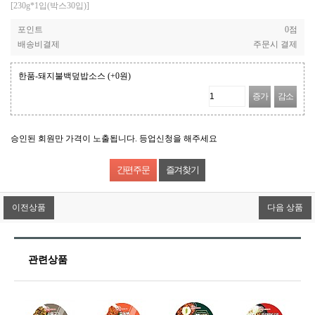
[230g*1입(박스30입)]
포인트
0점
배송비결제
주문시 결제
한품-돼지불백덮밥소스
(+0원)
증가
감소
승인된 회원만 가격이 노출됩니다. 등업신청을 해주세요
즐겨찾기
이전상품
다음 상품
관련상품