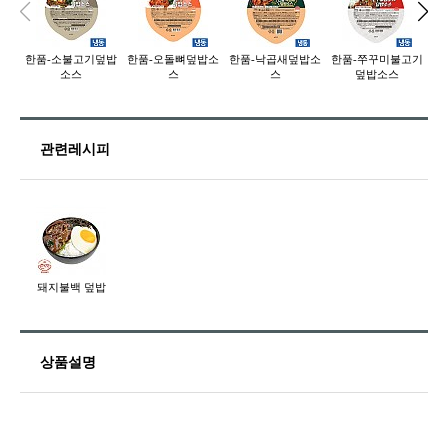
한품-소불고기덮밥
한품-오돌뼈덮밥소
한품-낙곱새덮밥소
한품-쭈꾸미불고기
한
소스
스
스
덮밥소스
관련레시피
돼지불백 덮밥
상품설명