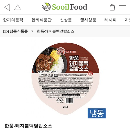
한끼의품격
한끼식품관
신상품
행사상품
레시피
자
(15) 냉동식품류
>
한품-돼지불백덮밥소스
한품-돼지불백덮밥소스