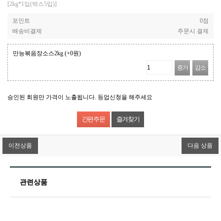
[2kg*1입(박스5입)]
포인트
0점
배송비결제
주문시 결제
만능볶음장소스2kg
(+0원)
증가
감소
승인된 회원만 가격이 노출됩니다. 등업신청을 해주세요
즐겨찾기
이전상품
다음 상품
관련상품