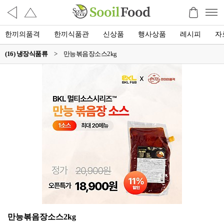
한끼의품격
한끼식품관
신상품
행사상품
레시피
자
(16) 냉장식품류
>
만능볶음장소스2kg
만능볶음장소스2kg