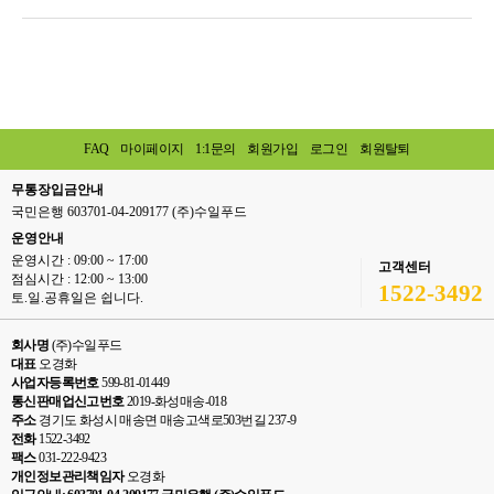
FAQ
마이페이지
1:1문의
회원가입
로그인
회원탈퇴
무통장입금안내
국민은행 603701-04-209177 (주)수일푸드
운영안내
운영시간 : 09:00 ~ 17:00
고객센터
점심시간 : 12:00 ~ 13:00
1522-3492
토.일.공휴일은 쉽니다.
회사명
(주)수일푸드
대표
오경화
사업자등록번호
599-81-01449
통신판매업신고번호
2019-화성매송-018
주소
경기도 화성시 매송면 매송고색로503번길 237-9
전화
1522-3492
팩스
031-222-9423
개인정보관리책임자
오경화