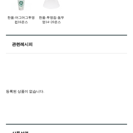
한품-머그머그투명
한품-투명컵-돔뚜
컵16온스
껑14~20온스
관련레시피
등록된 상품이 없습니다.