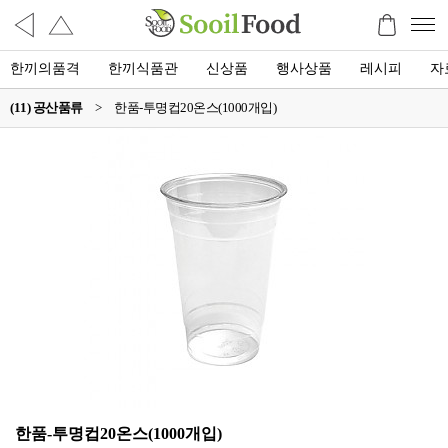
한끼의품격
한끼식품관
신상품
행사상품
레시피
자
(11) 공산품류
>
한품-투명컵20온스(1000개입)
한품-투명컵20온스(1000개입)