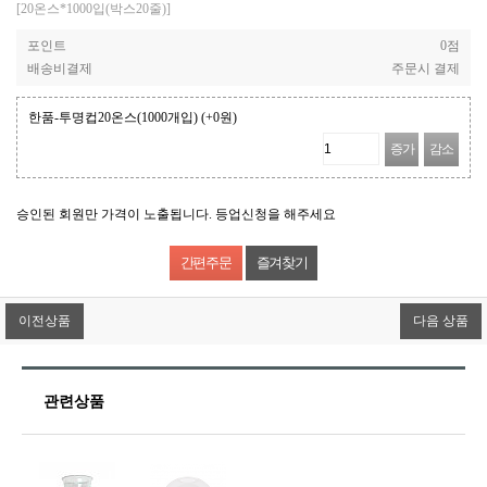
[20온스*1000입(박스20줄)]
포인트
0점
배송비결제
주문시 결제
한품-투명컵20온스(1000개입)
(+0원)
증가
감소
승인된 회원만 가격이 노출됩니다. 등업신청을 해주세요
즐겨찾기
이전상품
다음 상품
관련상품