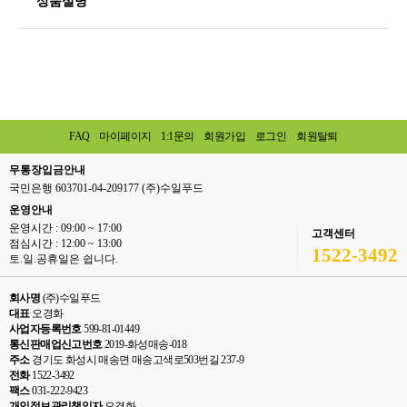
상품설명
FAQ
마이페이지
1:1문의
회원가입
로그인
회원탈퇴
무통장입금안내
국민은행 603701-04-209177 (주)수일푸드
운영안내
운영시간 : 09:00 ~ 17:00
고객센터
점심시간 : 12:00 ~ 13:00
1522-3492
토.일.공휴일은 쉽니다.
회사명
(주)수일푸드
대표
오경화
사업자등록번호
599-81-01449
통신판매업신고번호
2019-화성매송-018
주소
경기도 화성시 매송면 매송고색로503번길 237-9
전화
1522-3492
팩스
031-222-9423
개인정보관리책임자
오경화