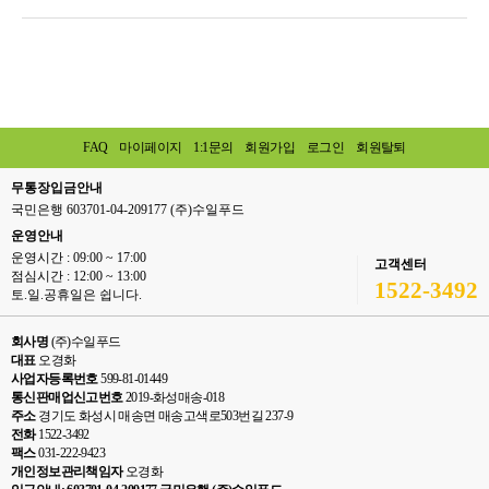
FAQ
마이페이지
1:1문의
회원가입
로그인
회원탈퇴
무통장입금안내
국민은행 603701-04-209177 (주)수일푸드
운영안내
운영시간 : 09:00 ~ 17:00
고객센터
점심시간 : 12:00 ~ 13:00
1522-3492
토.일.공휴일은 쉽니다.
회사명
(주)수일푸드
대표
오경화
사업자등록번호
599-81-01449
통신판매업신고번호
2019-화성매송-018
주소
경기도 화성시 매송면 매송고색로503번길 237-9
전화
1522-3492
팩스
031-222-9423
개인정보관리책임자
오경화