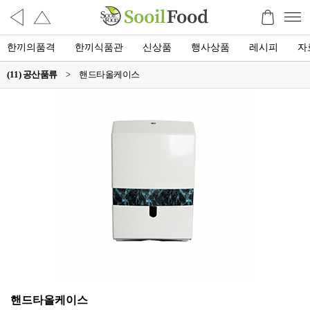
한끼의품격
한끼식품관
신상품
행사상품
레시피
자
(11) 공산품류
>
핸드타올케이스
핸드타올케이스