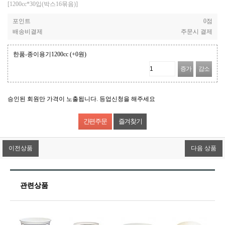
[1200cc*30입(박스16묶음)]
포인트
0점
배송비결제
주문시 결제
한품-종이용기1200cc
(+0원)
증가
감소
승인된 회원만 가격이 노출됩니다. 등업신청을 해주세요
즐겨찾기
이전상품
다음 상품
관련상품