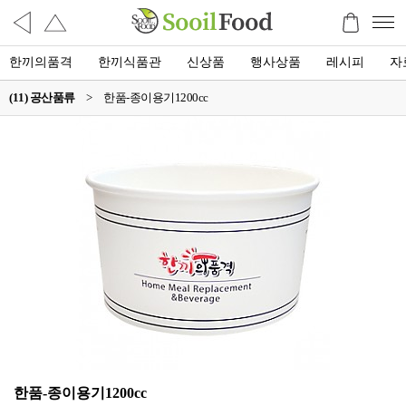
한끼의품격
한끼식품관
신상품
행사상품
레시피
자
(11) 공산품류
>
한품-종이용기1200cc
한품-종이용기1200cc