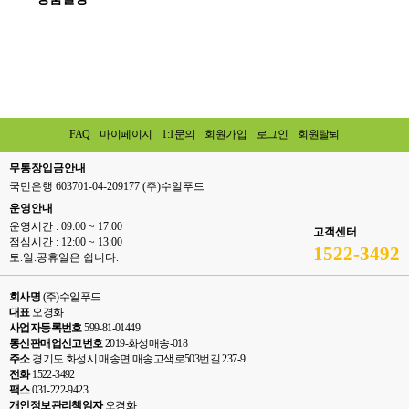
FAQ
마이페이지
1:1문의
회원가입
로그인
회원탈퇴
무통장입금안내
국민은행 603701-04-209177 (주)수일푸드
운영안내
운영시간 : 09:00 ~ 17:00
고객센터
점심시간 : 12:00 ~ 13:00
1522-3492
토.일.공휴일은 쉽니다.
회사명
(주)수일푸드
대표
오경화
사업자등록번호
599-81-01449
통신판매업신고번호
2019-화성매송-018
주소
경기도 화성시 매송면 매송고색로503번길 237-9
전화
1522-3492
팩스
031-222-9423
개인정보관리책임자
오경화