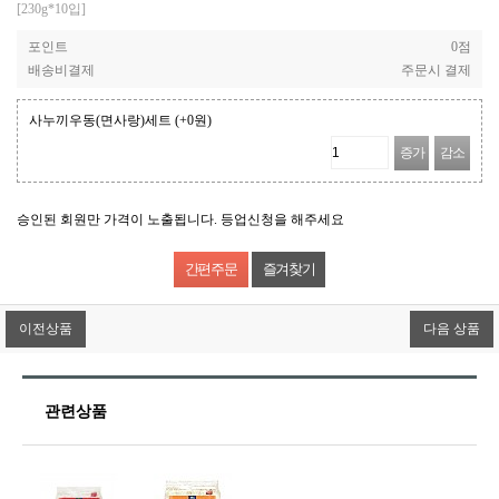
[230g*10입]
포인트
0점
배송비결제
주문시 결제
사누끼우동(면사랑)세트
(+0원)
증가
감소
승인된 회원만 가격이 노출됩니다. 등업신청을 해주세요
즐겨찾기
이전상품
다음 상품
관련상품