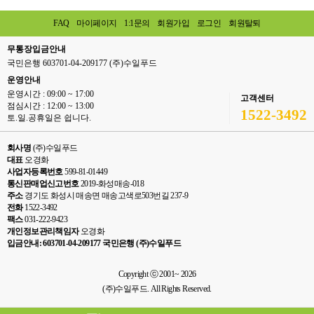
FAQ
마이페이지
1:1문의
회원가입
로그인
회원탈퇴
무통장입금안내
국민은행 603701-04-209177 (주)수일푸드
운영안내
운영시간 : 09:00 ~ 17:00
고객센터
점심시간 : 12:00 ~ 13:00
1522-3492
토.일.공휴일은 쉽니다.
회사명
(주)수일푸드
대표
오경화
사업자등록번호
599-81-01449
통신판매업신고번호
2019-화성매송-018
주소
경기도 화성시 매송면 매송고색로503번길 237-9
전화
1522-3492
팩스
031-222-9423
개인정보관리책임자
오경화
입금안내: 603701-04-209177 국민은행 (주)수일푸드
Copyright ⓒ 2001~ 2026
(주)수일푸드. All Rights Reserved.