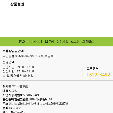
상품설명
FAQ
마이페이지
1:1문의
회원가입
로그인
회원탈퇴
무통장입금안내
국민은행 603701-04-209177 (주)수일푸드
운영안내
운영시간 : 09:00 ~ 17:00
고객센터
점심시간 : 12:00 ~ 13:00
1522-3492
토.일.공휴일은 쉽니다.
회사명
(주)수일푸드
대표
오경화
사업자등록번호
599-81-01449
통신판매업신고번호
2019-화성매송-018
주소
경기도 화성시 매송면 매송고색로503번길 237-9
전화
1522-3492
팩스
031-222-9423