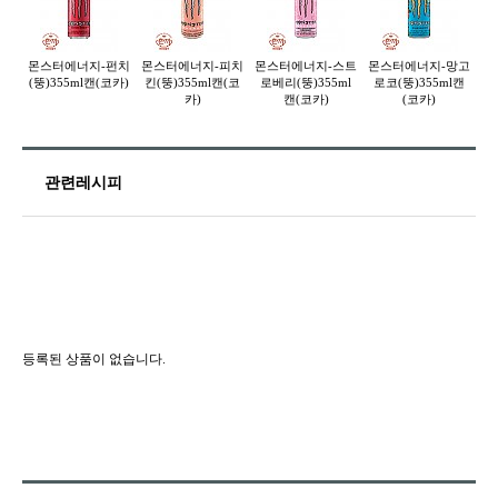
몬스터에너지-펀치
몬스터에너지-피치
몬스터에너지-스트
몬스터에너지-망고
몬
(뚱)355ml캔(코카)
킨(뚱)355ml캔(코
로베리(뚱)355ml
로코(뚱)355ml캔
네
카)
캔(코카)
(코카)
관련레시피
등록된 상품이 없습니다.