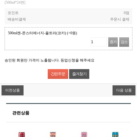
[500ml*24캔]
포인트
0점
배송비결제
주문시 결제
500ml캔-몬스터에너지-울트라(코카)
(+0원)
증가
감소
승인된 회원만 가격이 노출됩니다. 등업신청을 해주세요
즐겨찾기
이전상품
다음 상품
관련상품