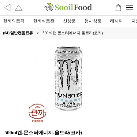
한끼의품격
한끼식품관
신상품
행사상품
레시피
자
(04) 일반캔음료류
>
500ml캔-몬스터에너지-울트라(코카)
500ml캔-몬스터에너지-울트라(코카)