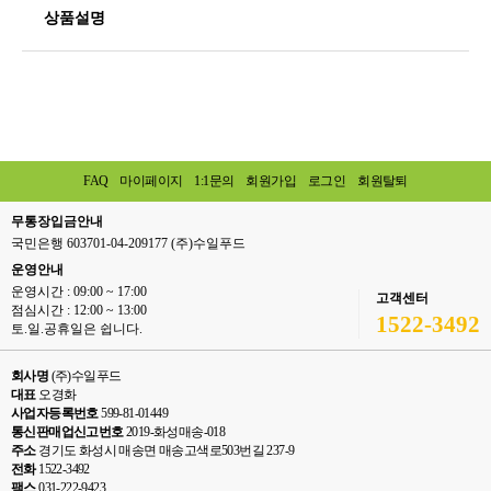
상품설명
FAQ
마이페이지
1:1문의
회원가입
로그인
회원탈퇴
무통장입금안내
국민은행 603701-04-209177 (주)수일푸드
운영안내
운영시간 : 09:00 ~ 17:00
고객센터
점심시간 : 12:00 ~ 13:00
1522-3492
토.일.공휴일은 쉽니다.
회사명
(주)수일푸드
대표
오경화
사업자등록번호
599-81-01449
통신판매업신고번호
2019-화성매송-018
주소
경기도 화성시 매송면 매송고색로503번길 237-9
전화
1522-3492
팩스
031-222-9423