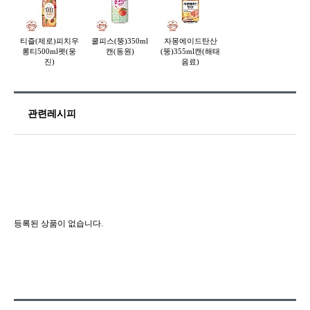
티즐(제로)피치우
쿨피스(뚱)350ml
자몽에이드탄산
롱티500ml펫(웅
캔(동원)
(뚱)355ml캔(해태
진)
음료)
관련레시피
등록된 상품이 없습니다.