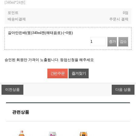
[340ml*24캔]
포인트
0점
배송비결제
주문시 결제
갈아만든배(뚱)340ml캔(해태음료)
(+0원)
증가
감소
승인된 회원만 가격이 노출됩니다. 등업신청을 해주세요
즐겨찾기
이전상품
다음 상품
관련상품