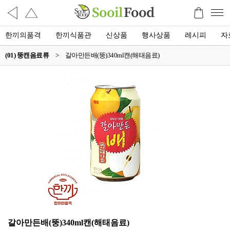
한끼의품격
한끼식품관
신상품
행사상품
레시피
자
(01) 뚱캔음료류
>
갈아만든배(뚱)340ml캔(해태음료)
갈아만든배(뚱)340ml캔(해태음료)