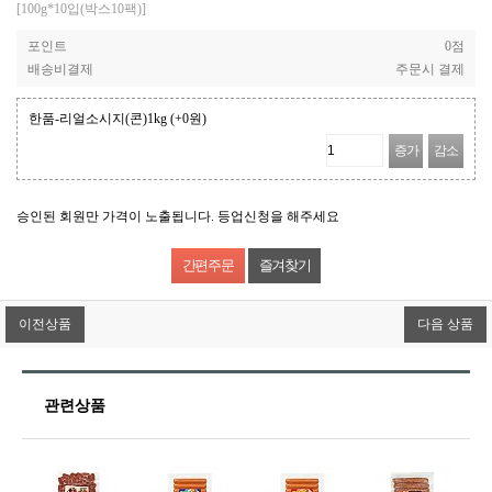
[100g*10입(박스10팩)]
포인트
0점
배송비결제
주문시 결제
한품-리얼소시지(콘)1kg
(+0원)
증가
감소
승인된 회원만 가격이 노출됩니다. 등업신청을 해주세요
즐겨찾기
이전상품
다음 상품
관련상품