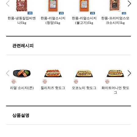
한품-냉동칼집비엔
한품-리얼소시지
한품-리얼소시지
한품-프리미엄스모
케
나1kg
(청양)1kg
(불고기)1kg
크소시지1kg
관련레시피
리얼 소시지(콘)
칠리치즈 핫도그
오코노미 핫도그
화이트어니언 핫도
리
그
상품설명