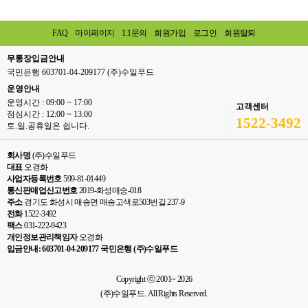
FAQ
마이페이지
1:1문의
회원가입
로그인
회원탈퇴
무통장입금안내
국민은행 603701-04-209177 (주)수일푸드
운영안내
운영시간 : 09:00 ~ 17:00
고객센터
점심시간 : 12:00 ~ 13:00
1522-3492
토.일.공휴일은 쉽니다.
회사명
(주)수일푸드
대표
오경화
사업자등록번호
599-81-01449
통신판매업신고번호
2019-화성매송-018
주소
경기도 화성시 매송면 매송고색로503번길 237-9
전화
1522-3492
팩스
031-222-9423
개인정보관리책임자
오경화
입금안내: 603701-04-209177 국민은행 (주)수일푸드
Copyright ⓒ 2001~ 2026
(주)수일푸드. All Rights Reserved.