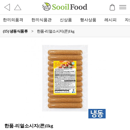
한끼의품격
한끼식품관
신상품
행사상품
레시피
자
(15) 냉동식품류
>
한품-리얼소시지(콘)1kg
한품-리얼소시지(콘)1kg